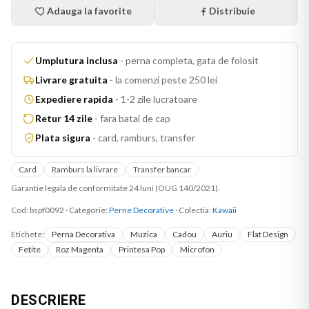
Adauga la favorite
Distribuie
Umplutura inclusa
-
perna completa, gata de folosit
Livrare gratuita
-
la comenzi peste 250 lei
Expediere rapida
-
1-2 zile lucratoare
Retur 14 zile
-
fara batai de cap
Plata sigura
-
card, ramburs, transfer
Card
Ramburs la livrare
Transfer bancar
Garantie legala de conformitate 24 luni (OUG 140/2021).
Cod:
bspf0092
·
Categorie:
Perne Decorative
· Colectia:
Kawaii
Etichete:
Perna Decorativa
Muzica
Cadou
Auriu
Flat Design
Fetite
Roz Magenta
Printesa Pop
Microfon
DESCRIERE