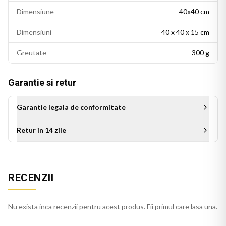
Dimensiune
40x40 cm
Dimensiuni
40 x 40 x 15 cm
Greutate
300 g
Garantie si retur
Garantie legala de conformitate
Retur in 14 zile
Aceasta perna decorativa se potriveste intr-un living modern,
un dormitor cu accente colorate sau un birou personalizat.
RECENZII
Este potrivita si ca idee de cadou pentru persoanele cu un
gust estetic rafinat.
Nu exista inca recenzii pentru acest produs. Fii primul care lasa una.
Perna alb pufos se integreaza usor in decorul casei, pe orice
canapea, pat sau fotoliu. Culorile imprimate isi mentin