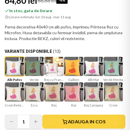
64,80 lei
68,88 lei
-
6
%
In stoc, gata de livrare
Livrare estimata:
lun 10 aug - mar 11 aug
Perna decorativa 40x40 cm alb pufos, imprimeu Printesa Roz cu
Microfon. Husa detasabila cu fermoar invizibil, perna de umplutura
inclusa. Productie BEKZ, culori vii rezistente.
VARIANTE DISPONIBILE
(
12
)
Verde
Bej cu Franjuri
Galben
Alb Mat
Verde Menta
Alb Pufos
Crem Reliefat
Ecru
Bej
Roz
Bej Canapea
Crem
1
ADAUGA IN COS