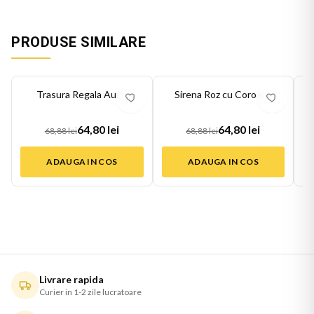
PRODUSE SIMILARE
-
6
%
-
6
%
-
6
Trasura Regala Aurie
Sirena Roz cu Coroana
Pr
64,80 lei
64,80 lei
68,88 lei
68,88 lei
ADAUGA IN COS
ADAUGA IN COS
Livrare rapida
Curier in 1-2 zile lucratoare