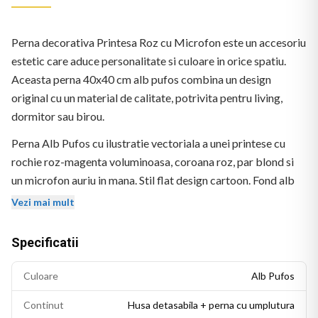
Perna decorativa Printesa Roz cu Microfon este un accesoriu
estetic care aduce personalitate si culoare in orice spatiu.
Aceasta perna 40x40 cm alb pufos combina un design
original cu un material de calitate, potrivita pentru living,
dormitor sau birou.
Perna Alb Pufos cu ilustratie vectoriala a unei printese cu
rochie roz-magenta voluminoasa, coroana roz, par blond si
un microfon auriu in mana. Stil flat design cartoon. Fond alb
pufos.
Vezi mai mult
Specificatii
Culoare
Alb Pufos
Continut
Husa detasabila + perna cu umplutura