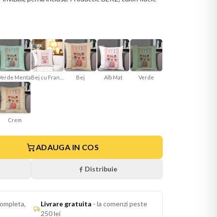
Verde Menta
Bej cu Franjuri
Bej
Alb Mat
Verde
Crem
ADAUGA IN COS
Distribuie
ompleta,
Livrare gratuita
-
la comenzi peste
250 lei