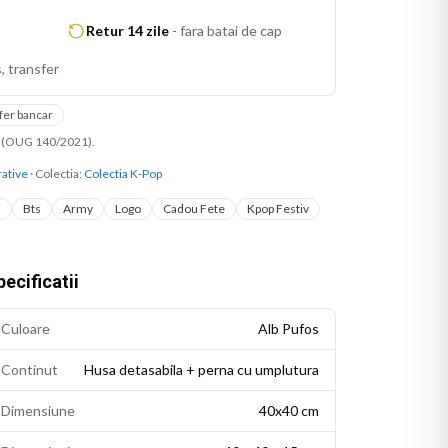
Retur 14 zile
-
fara batai de cap
, transfer
fer bancar
ni (OUG 140/2021).
ative
· Colectia:
Colectia K-Pop
u
Bts
Army
Logo
Cadou Fete
Kpop Festiv
ecificatii
Culoare
Alb Pufos
Continut
Husa detasabila + perna cu umplutura
Dimensiune
40x40 cm