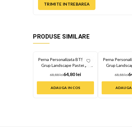
TRIMITE INTREBAREA
PRODUSE SIMILARE
-
6
%
-
6
%
Perna Personalizata BTS Foto
Perna Personal
Grup Landscape Pastel pe
Grup Landsca
Fon...
Fon.
64,80 lei
6
68,88 lei
68,88 lei
ADAUGA IN COS
ADAUGA 