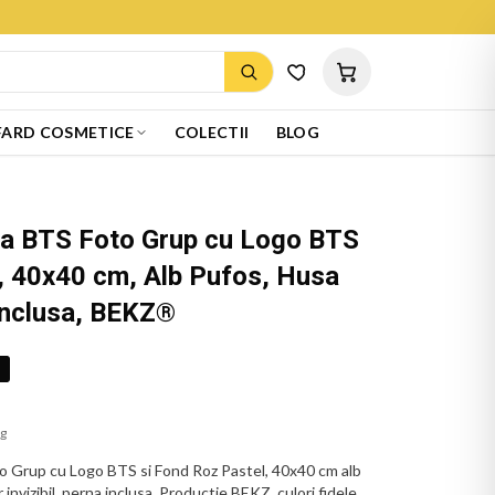
ARD COSMETICE
COLECTII
BLOG
ta BTS Foto Grup cu Logo BTS
, 40x40 cm, Alb Pufos, Husa
Inclusa, BEKZ®
%
ug
o Grup cu Logo BTS si Fond Roz Pastel, 40x40 cm alb
invizibil, perna inclusa. Productie BEKZ, culori fidele