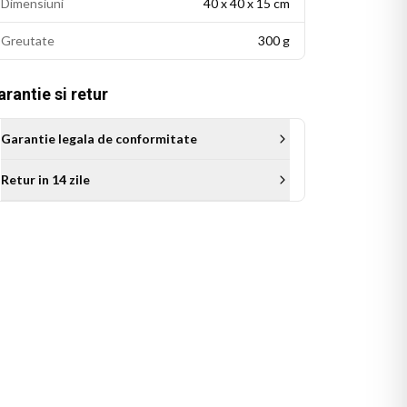
Dimensiuni
40 x 40 x 15 cm
Greutate
300 g
rantie si retur
Garantie legala de conformitate
Retur in 14 zile