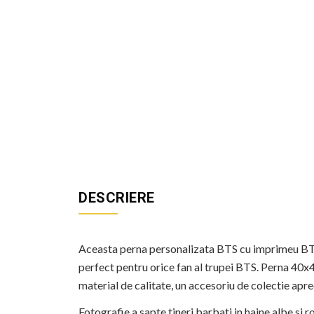
DESCRIERE
Aceasta perna personalizata BTS cu imprimeu BT
perfect pentru orice fan al trupei BTS. Perna 40
material de calitate, un accesoriu de colectie ap
Fotografie a sapte tineri barbati in haine albe si r