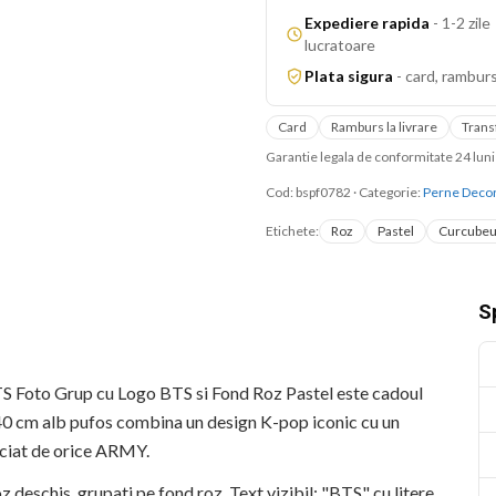
Expediere rapida
-
1-2 zile
lucratoare
Plata sigura
-
card, ramburs
Card
Ramburs la livrare
Trans
Garantie legala de conformitate 24 lu
Cod:
bspf0782
·
Categorie:
Perne Decor
Etichete:
Roz
Pastel
Curcube
Sp
S Foto Grup cu Logo BTS si Fond Roz Pastel este cadoul
x40 cm alb pufos combina un design K-pop iconic cu un
reciat de orice ARMY.
oz deschis, grupati pe fond roz. Text vizibil: "BTS" cu litere