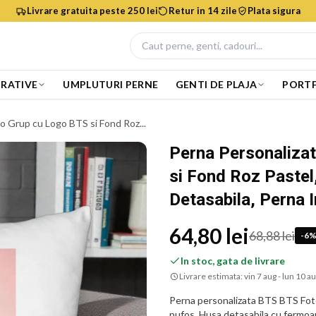
Livrare gratuita peste 250 lei
Retur in 14 zile
Plata sigura
RATIVE
UMPLUTURI PERNE
GENTI DE PLAJA
PORTF
o Grup cu Logo BTS si Fond Roz...
Perna Personaliza
si Fond Roz Pastel
Detasabila, Perna 
64,80 lei
68,88 lei
-
6
In stoc, gata de livrare
Livrare estimata:
vin 7 aug - lun 10 a
Perna personalizata BTS BTS Fot
pufos. Husa detasabila cu fermoar 