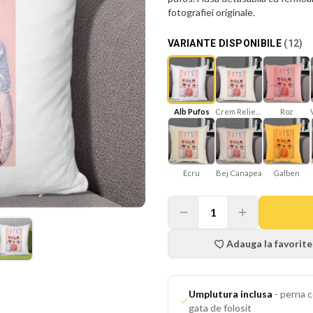
fotografiei originale.
VARIANTE DISPONIBILE
(
12
)
Crem Reliefat
Roz
Alb Pufos
Ecru
Bej Canapea
Galben
1
Adauga la favorite
Umplutura inclusa
-
perna c
gata de folosit