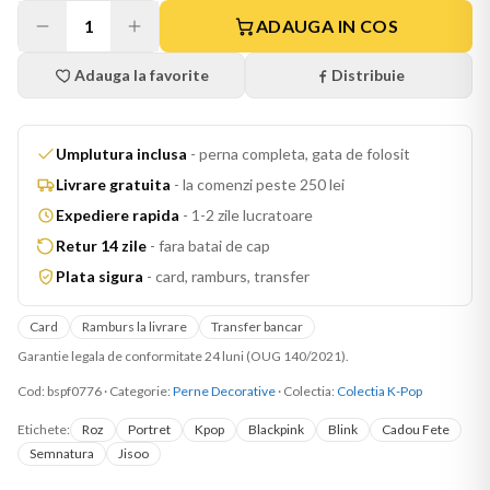
1
ADAUGA IN COS
Adauga la favorite
Distribuie
Umplutura inclusa
-
perna completa, gata de folosit
Livrare gratuita
-
la comenzi peste 250 lei
Expediere rapida
-
1-2 zile lucratoare
Retur 14 zile
-
fara batai de cap
Plata sigura
-
card, ramburs, transfer
Card
Ramburs la livrare
Transfer bancar
Garantie legala de conformitate 24 luni (OUG 140/2021).
Cod:
bspf0776
·
Categorie:
Perne Decorative
· Colectia:
Colectia K-Pop
Etichete:
Roz
Portret
Kpop
Blackpink
Blink
Cadou Fete
Semnatura
Jisoo