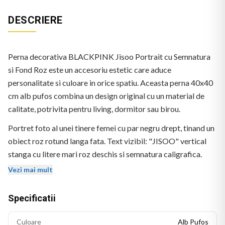
DESCRIERE
Perna decorativa BLACKPINK Jisoo Portrait cu Semnatura
si Fond Roz este un accesoriu estetic care aduce
personalitate si culoare in orice spatiu. Aceasta perna 40x40
cm alb pufos combina un design original cu un material de
calitate, potrivita pentru living, dormitor sau birou.
Portret foto al unei tinere femei cu par negru drept, tinand un
obiect roz rotund langa fata. Text vizibil: "JISOO" vertical
stanga cu litere mari roz deschis si semnatura caligrafica.
Fond roz.
Vezi mai mult
Specificatii
Culoare
Alb Pufos