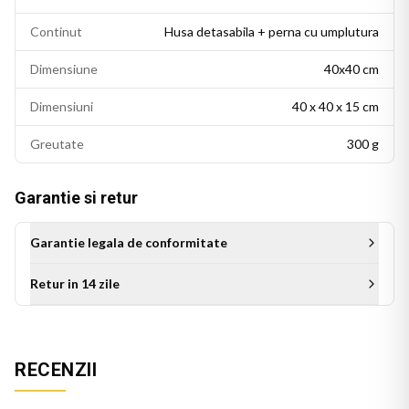
Continut
Husa detasabila + perna cu umplutura
Dimensiune
40x40 cm
Dimensiuni
40 x 40 x 15 cm
Greutate
300 g
Garantie si retur
Garantie legala de conformitate
Retur in 14 zile
Aceasta perna decorativa se potriveste intr-un living modern,
un dormitor cu accente colorate sau un birou personalizat.
RECENZII
Este potrivita si ca idee de cadou pentru persoanele cu un
gust estetic rafinat.