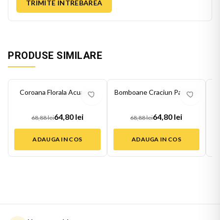
TRIMITE INTREBAREA
PRODUSE SIMILARE
-
6
%
-
6
%
-
6
Coroana Florala Acuarela
Bomboane Craciun Pattern
B
64,80 lei
64,80 lei
68,88 lei
68,88 lei
ADAUGA IN COS
ADAUGA IN COS