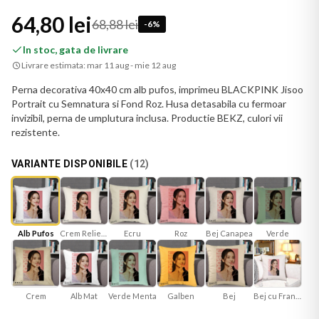
64,80 lei
68,88 lei
-
6
%
In stoc, gata de livrare
Livrare estimata:
mar 11 aug - mie 12 aug
Perna decorativa 40x40 cm alb pufos, imprimeu BLACKPINK Jisoo
Portrait cu Semnatura si Fond Roz. Husa detasabila cu fermoar
invizibil, perna de umplutura inclusa. Productie BEKZ, culori vii
rezistente.
VARIANTE DISPONIBILE
(
12
)
Crem Reliefat
Ecru
Roz
Bej Canapea
Verde
Alb Pufos
Alb Mat
Verde Menta
Galben
Bej
Bej cu Franjuri
Crem