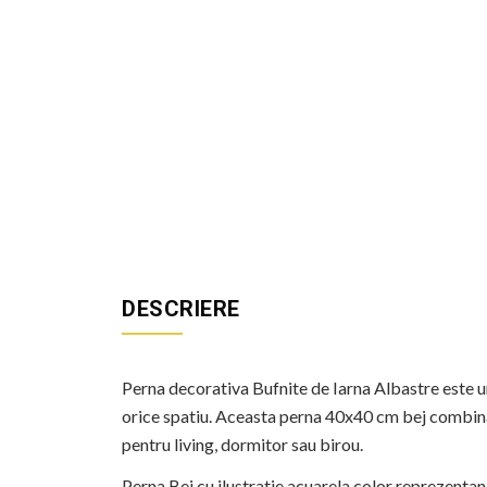
DESCRIERE
Perna decorativa Bufnite de Iarna Albastre este un
orice spatiu. Aceasta perna 40x40 cm bej combina u
pentru living, dormitor sau birou.
Perna Bej cu ilustratie acuarela color reprezentan