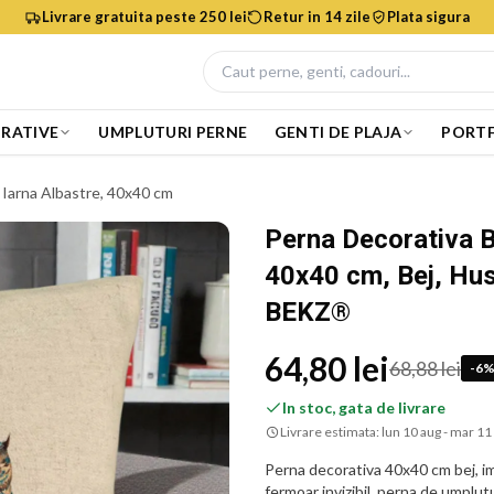
Livrare gratuita peste 250 lei
Retur in 14 zile
Plata sigura
RATIVE
UMPLUTURI PERNE
GENTI DE PLAJA
PORTF
 Iarna Albastre, 40x40 cm
Perna Decorativa B
40x40 cm, Bej, Hus
BEKZ®
64,80 lei
68,88 lei
-
6
In stoc, gata de livrare
Livrare estimata:
lun 10 aug - mar 11
Perna decorativa 40x40 cm bej, i
fermoar invizibil, perna de umplutu