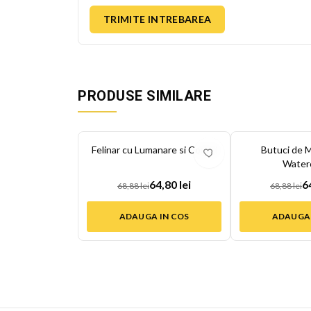
TRIMITE INTREBAREA
PRODUSE SIMILARE
-
6
%
-
6
%
Felinar cu Lumanare si Conuri
Butuci de 
Water
64,80 lei
6
68,88 lei
68,88 lei
ADAUGA IN COS
ADAUGA 