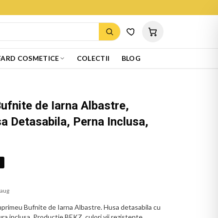
ARD COSMETICE
COLECTII
BLOG
ufnite de Iarna Albastre,
a Detasabila, Perna Inclusa,
%
 aug
mprimeu Bufnite de Iarna Albastre. Husa detasabila cu
ra inclusa. Productie BEKZ, culori vii rezistente.