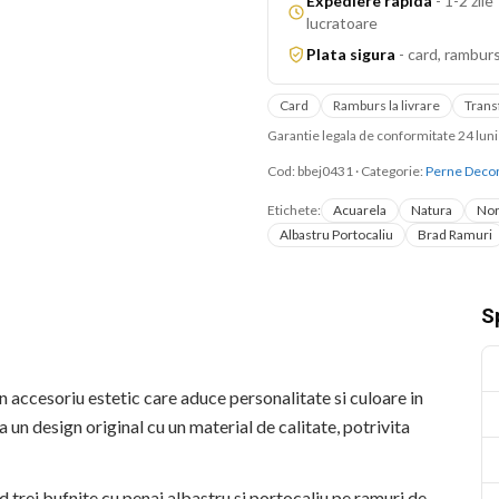
Expediere rapida
-
1-2 zile
lucratoare
Plata sigura
-
card, ramburs
Card
Ramburs la livrare
Trans
Garantie legala de conformitate 24 lu
Cod:
bbej0431
·
Categorie:
Perne Decor
Etichete:
Acuarela
Natura
Nor
Albastru Portocaliu
Brad Ramuri
Sp
 accesoriu estetic care aduce personalitate si culoare in
n design original cu un material de calitate, potrivita
d trei bufnite cu penaj albastru si portocaliu pe ramuri de