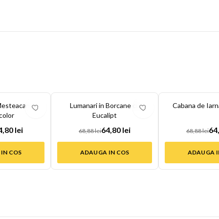
-
6
%
-
6
%
Mesteacan
Lumanari in Borcane cu
Cabana de Iarn
color
Eucalipt
4,80 lei
64,80 lei
64,
68,88 lei
68,88 lei
IN COS
ADAUGA IN COS
ADAUGA I