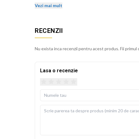
stralucirea si dupa spalari repetate.
Vezi mai mult
Husa detasabila se poate spala la 30 de grade Cels
usoara. Perna de umplutura este inclusa in pachet, 
RECENZII
BEKZ este un brand de calitate care asigura culori v
sublimare garanteaza rezistenta culorilor la spala
Nu exista inca recenzii pentru acest produs. Fii primul 
cm.
Lasa o recenzie