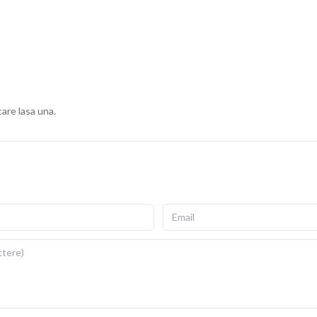
ius, cu fermoar invizibil pentru scoatere si repunere
gata de folosit imediat dupa livrare.
ii si detalii fidele ale ilustratiei originale. Imprimarea prin
re si la expunere indelungata la lumina. Dimensiuni: 40x40
care lasa una.