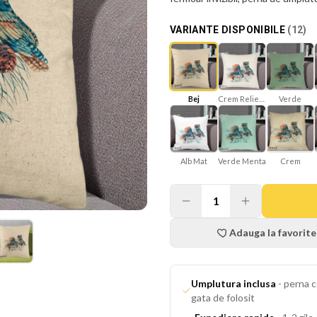
VARIANTE DISPONIBILE
(
12
)
Bej
Crem Reliefat
Verde
Alb Mat
Verde Menta
Crem
1
Adauga la favorite
Umplutura inclusa
-
perna c
gata de folosit