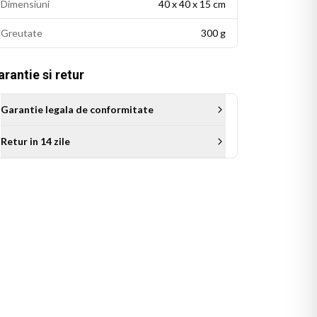
Dimensiuni
40 x 40 x 15 cm
Greutate
300 g
rantie si retur
Garantie legala de conformitate
Retur in 14 zile