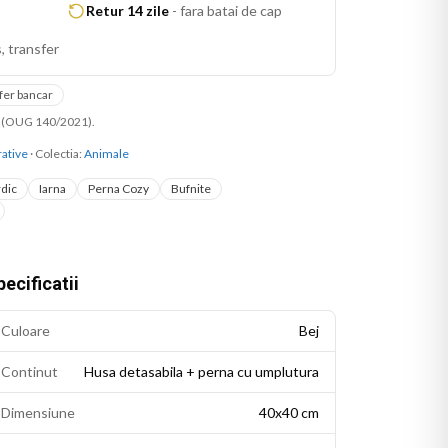
Retur 14 zile
-
fara batai de cap
, transfer
fer bancar
ni (OUG 140/2021).
ative
· Colectia:
Animale
dic
Iarna
Perna Cozy
Bufnite
ecificatii
Culoare
Bej
Continut
Husa detasabila + perna cu umplutura
Dimensiune
40x40 cm