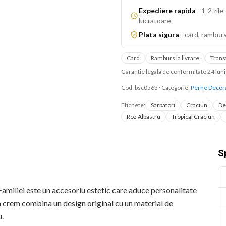
Expediere rapida
-
1-2 zile
lucratoare
Plata sigura
-
card, ramburs
Card
Ramburs la livrare
Trans
Garantie legala de conformitate 24 lu
Cod:
bsc0563
·
Categorie:
Perne Decor
Etichete:
Sarbatori
Craciun
De
Roz Albastru
Tropical Craciun
Sp
miliei este un accesoriu estetic care aduce personalitate
m crem combina un design original cu un material de
u.