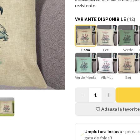
rezistente.
VARIANTE DISPONIBILE
(
12
)
Ecru
Verde
Crem
Verde Menta
Alb Mat
Bej
1
Adauga la favorite
Umplutura inclusa
-
perna c
gata de folosit