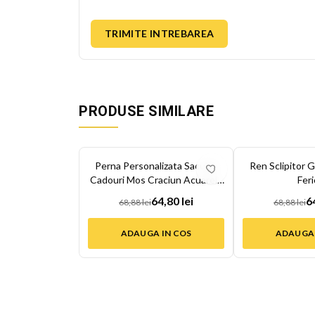
TRIMITE INTREBAREA
PRODUSE SIMILARE
-
6
%
-
6
%
Perna Personalizata Saculet
Ren Sclipitor G
Cadouri Mos Craciun Acuarela
Feri
...
64,80 lei
6
68,88 lei
68,88 lei
ADAUGA IN COS
ADAUGA 