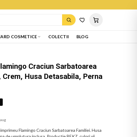
ARD COSMETICE
COLECTII
BLOG
Flamingo Craciun Sarbatoarea
, Crem, Husa Detasabila, Perna
%
 aug
imprimeu Flamingo Craciun Sarbatoarea Familiei. Husa
erna de umplutura inclusa. Productie BEKZ, culori vii