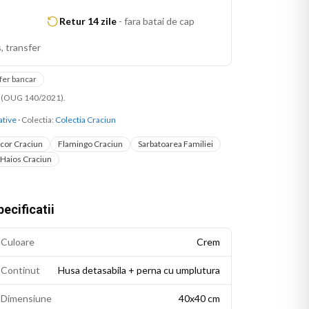
Retur 14 zile
-
fara batai de cap
, transfer
fer bancar
ni (OUG 140/2021).
ative
· Colectia:
Colectia Craciun
cor Craciun
Flamingo Craciun
Sarbatoarea Familiei
Haios Craciun
ecificatii
Culoare
Crem
Continut
Husa detasabila + perna cu umplutura
Dimensiune
40x40 cm