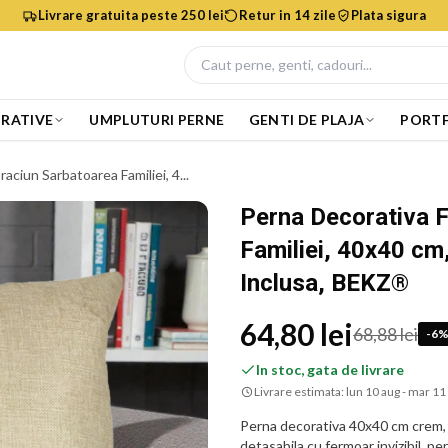
Livrare gratuita peste 250 lei
Retur in 14 zile
Plata sigura
RATIVE
UMPLUTURI PERNE
GENTI DE PLAJA
PORTF
ciun Sarbatoarea Familiei, 4...
Perna Decorativa 
Familiei, 40x40 cm
Inclusa, BEKZ®
64,80 lei
68,88 lei
-
6
In stoc, gata de livrare
Livrare estimata:
lun 10 aug - mar 11
Perna decorativa 40x40 cm crem, 
detasabila cu fermoar invizibil, p