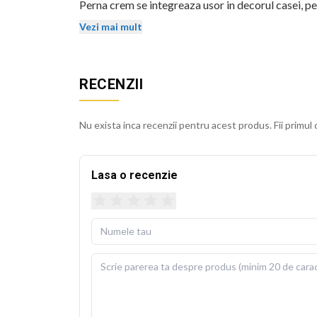
Perna crem se integreaza usor in decorul casei, pe 
mentin stralucirea si dupa spalari repetate.
Vezi mai mult
Husa detasabila se poate spala la 30 de grade Cels
usoara. Perna de umplutura este inclusa in pachet, 
RECENZII
BEKZ este un brand de calitate care asigura culori v
sublimare garanteaza rezistenta culorilor la spala
Nu exista inca recenzii pentru acest produs. Fii primul 
cm.
Lasa o recenzie