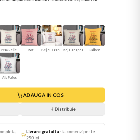
Crem Reliefat
Roz
Bej cu Franjuri
Bej Canapea
Galben
Alb Pufos
ADAUGA IN COS
Distribuie
ompleta,
Livrare gratuita
-
la comenzi peste
250 lei