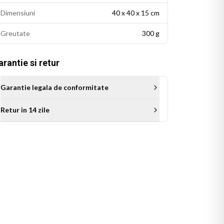
Dimensiuni
40 x 40 x 15 cm
Greutate
300 g
rantie si retur
Garantie legala de conformitate
Retur in 14 zile