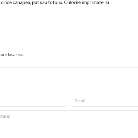
orice canapea, pat sau fotoliu. Culorile imprimate isi
ius, cu fermoar invizibil pentru scoatere si repunere
gata de folosit imediat dupa livrare.
ii si detalii fidele ale ilustratiei originale. Imprimarea prin
re si la expunere indelungata la lumina. Dimensiuni: 40x40
care lasa una.