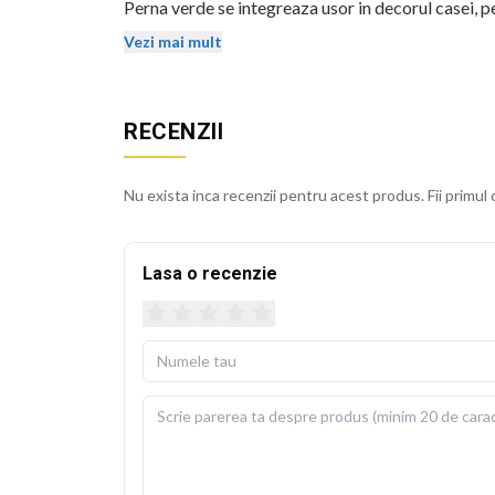
Perna verde se integreaza usor in decorul casei, pe
mentin stralucirea si dupa spalari repetate.
Vezi mai mult
Husa detasabila se poate spala la 30 de grade Cels
usoara. Perna de umplutura este inclusa in pachet, 
RECENZII
BEKZ este un brand de calitate care asigura culori v
sublimare garanteaza rezistenta culorilor la spala
Nu exista inca recenzii pentru acest produs. Fii primul 
cm.
Lasa o recenzie