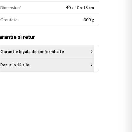
Dimensiuni
40 x 40 x 15 cm
Greutate
300 g
rantie si retur
Garantie legala de conformitate
Retur in 14 zile