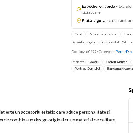
Expediere rapida
-
1-2 zile
lucratoare
Plata sigura
-
card, ramburs
Card
Ramburs la livrare
Trans
Garantie legala de conformitate 24 lu
Cod:
bpvrd0499
·
Categorie:
Perne Dec
Etichete:
Kawaii
Cadou Anime
Portret Complet
Bandana Neagra
Sp
este un accesoriu estetic care aduce personalitate si
erde combina un design original cu un material de calitate,