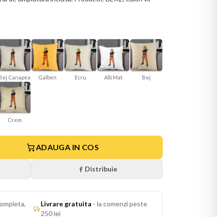
Bej Canapea
Galben
Ecru
Alb Mat
Bej
Crem
ADAUGA IN COS
Distribuie
ompleta,
Livrare gratuita
-
la comenzi peste
250 lei