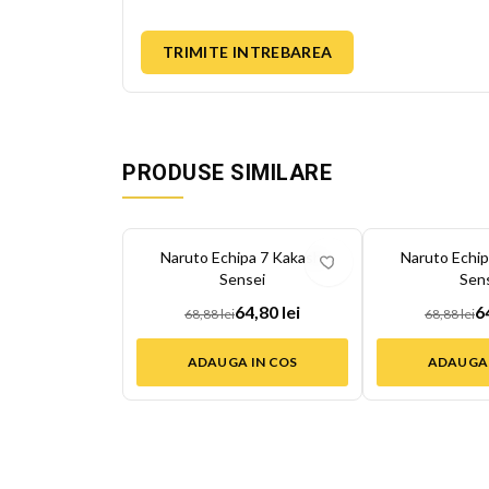
TRIMITE INTREBAREA
PRODUSE SIMILARE
-
6
%
-
6
%
Naruto Echipa 7 Kakashi
Naruto Echip
Sensei
Sen
64,80 lei
6
68,88 lei
68,88 lei
ADAUGA IN COS
ADAUGA 