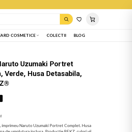
ARD COSMETICE
COLECTII
BLOG
Naruto Uzumaki Portret
, Verde, Husa Detasabila,
KZ®
%
ug
, imprimeu Naruto Uzumaki Portret Complet. Husa
erna de umplutura inclusa. Productie BEKZ, culori vii