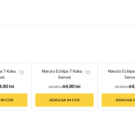
-
6
%
-
6
%
a 7 Kakashi
Naruto Echipa 7 Kakashi
Naruto Echipa
sei
Sensei
Sense
4,80 lei
64,80 lei
64,
68,88 lei
68,88 lei
IN COS
ADAUGA IN COS
ADAUGA I