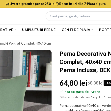
Livrare gratuita peste 250 lei
Retur in 14 zile
Plata sigura
RATIVE
UMPLUTURI PERNE
GENTI DE PLAJA
PORTF
umaki Portret Complet, 40x40 cm
Perna Decorativa 
Complet, 40x40 cm
Perna Inclusa, BE
64,80 lei
68,88 lei
-
6
In stoc, gata de livrare
Livrare estimata:
vin 7 aug - lun 10 a
Perna decorativa 40x40 cm verde
detasabila cu fermoar invizibil, p