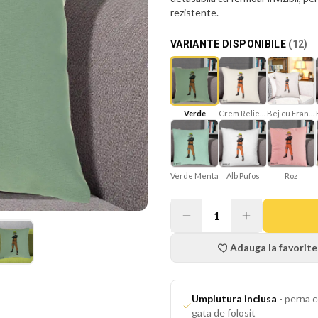
rezistente.
VARIANTE DISPONIBILE
(
12
)
Verde
Crem Reliefat
Bej cu Franjuri
Verde Menta
Roz
Alb Pufos
1
Adauga la favorite
Umplutura inclusa
-
perna c
gata de folosit