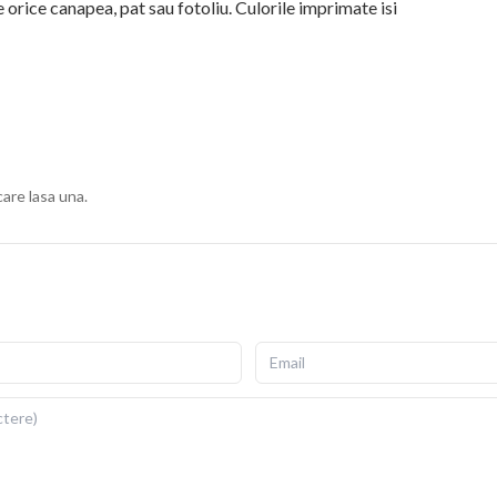
 orice canapea, pat sau fotoliu. Culorile imprimate isi
ius, cu fermoar invizibil pentru scoatere si repunere
gata de folosit imediat dupa livrare.
ii si detalii fidele ale ilustratiei originale. Imprimarea prin
re si la expunere indelungata la lumina. Dimensiuni: 40x40
care lasa una.