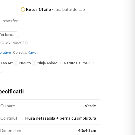
Retur 14 zile
-
fara batai de cap
, transfer
fer bancar
ni (OUG 140/2021).
orative
· Colectia:
Kawaii
Fan Art
Naruto
Ninja Anime
Naruto Uzumaki
ecificatii
Culoare
Verde
Continut
Husa detasabila + perna cu umplutura
Dimensiune
40x40 cm