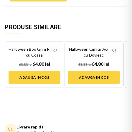
PRODUSE SIMILARE
-
6
%
-
6
%
-
6
Halloween Boo Grim Reaper
Halloween Cimitir Acuarela
H
cu Coasa
cu Dovleac
64,80 lei
64,80 lei
68,88 lei
68,88 lei
ADAUGA IN COS
ADAUGA IN COS
Livrare rapida