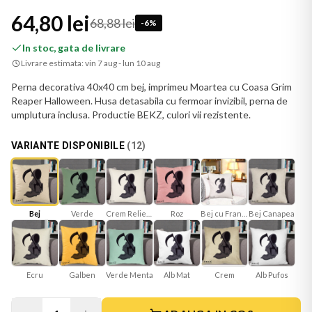
64,80 lei
68,88 lei
-
6
%
In stoc, gata de livrare
Livrare estimata:
vin 7 aug - lun 10 aug
Perna decorativa 40x40 cm bej, imprimeu Moartea cu Coasa Grim
Reaper Halloween. Husa detasabila cu fermoar invizibil, perna de
umplutura inclusa. Productie BEKZ, culori vii rezistente.
VARIANTE DISPONIBILE
(
12
)
Bej
Verde
Crem Reliefat
Roz
Bej cu Franjuri
Bej Canapea
Ecru
Galben
Verde Menta
Alb Mat
Crem
Alb Pufos