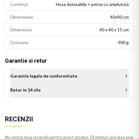
stralucirea si dupa spalari repetate.
Continut
Husa detasabila + perna cu umplutura
Husa detasabila se poate spala la 30 de grade Celsius, cu
Dimensiune
40x40 cm
fermoar invizibil pentru scoatere si repunere usoara. Perna
de umplutura este inclusa in pachet, gata de folosit imediat
Dimensiuni
40 x 40 x 15 cm
dupa livrare.
Greutate
300 g
BEKZ este un brand de calitate care asigura culori vii si
detalii fidele ale ilustratiei originale. Imprimarea prin
Garantie si retur
sublimare garanteaza rezistenta culorilor la spalare si la
expunere indelungata la lumina. Dimensiuni: 40x40 cm.
Garantie legala de conformitate
Retur in 14 zile
RECENZII
Nu exista inca recenzii pentru acest produs. Fii primul care lasa una.