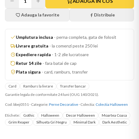
1
ADAUGA IN COS
Adauga la favorite
Distribuie
Umplutura inclusa
-
perna completa, gata de folosit
Livrare gratuita
-
la comenzi peste 250 lei
Expediere rapida
-
1-2 zile lucratoare
Retur 14 zile
-
fara batai de cap
Plata sigura
-
card, ramburs, transfer
Card
Ramburs la livrare
Transfer bancar
Garantie legala de conformitate 24 luni (OUG 140/2021).
Cod:
bbej0551
·
Categorie:
Perne Decorative
· Colectia:
Colectia Halloween
Etichete:
Gothic
Halloween
Decor Halloween
Moartea Coasa
Grim Reaper
Silhueta Gri Negru
Minimal Dark
Dark Aesthetic