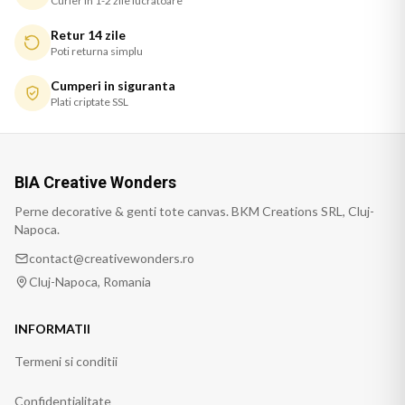
Curier in 1-2 zile lucratoare
Retur 14 zile
Poti returna simplu
Cumperi in siguranta
Plati criptate SSL
BIA Creative Wonders
Perne decorative & genti tote canvas. BKM Creations SRL, Cluj-
Napoca.
contact@creativewonders.ro
Cluj-Napoca, Romania
INFORMATII
Termeni si conditii
Confidentialitate