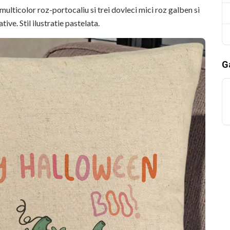
color roz-portocaliu si trei dovleci mici roz galben si
ive. Stil ilustratie pastelata.
Ga