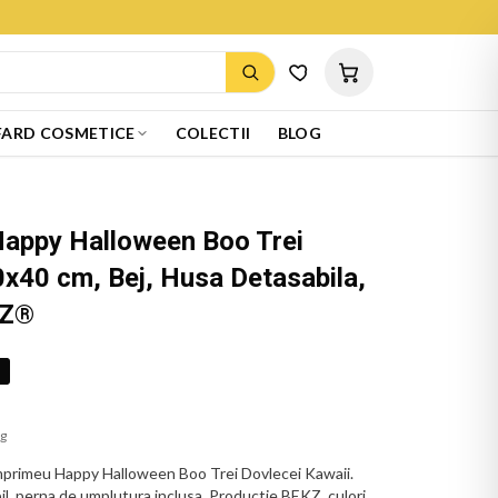
ARD COSMETICE
COLECTII
BLOG
Happy Halloween Boo Trei
0x40 cm, Bej, Husa Detasabila,
KZ®
%
ug
mprimeu Happy Halloween Boo Trei Dovlecei Kawaii.
il, perna de umplutura inclusa. Productie BEKZ, culori