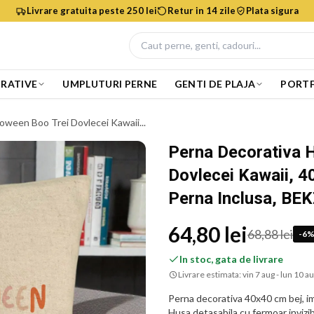
Livrare gratuita peste 250 lei
Retur in 14 zile
Plata sigura
RATIVE
UMPLUTURI PERNE
GENTI DE PLAJA
PORTF
oween Boo Trei Dovlecei Kawaii...
Perna Decorativa 
Dovlecei Kawaii, 4
Perna Inclusa, BE
64,80 lei
68,88 lei
-
6
In stoc, gata de livrare
Livrare estimata:
vin 7 aug - lun 10 a
Perna decorativa 40x40 cm bej, i
Husa detasabila cu fermoar invizib