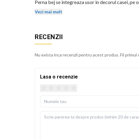
Perna bej se integreaza usor in decorul casei, pe o
stralucirea si dupa spalari repetate.
Vezi mai mult
Husa detasabila se poate spala la 30 de grade Cels
usoara. Perna de umplutura este inclusa in pachet, 
RECENZII
BEKZ este un brand de calitate care asigura culori v
sublimare garanteaza rezistenta culorilor la spala
Nu exista inca recenzii pentru acest produs. Fii primul 
cm.
Lasa o recenzie