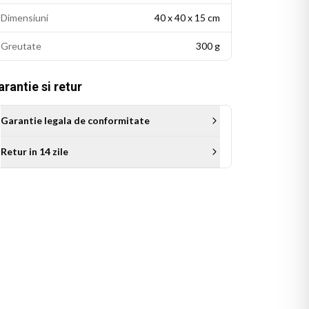
Dimensiuni
40 x 40 x 15 cm
Greutate
300 g
rantie si retur
Garantie legala de conformitate
Retur in 14 zile