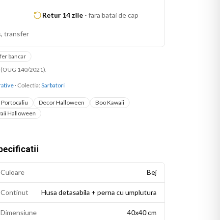
Retur 14 zile
-
fara batai de cap
, transfer
fer bancar
ni (OUG 140/2021).
ative
· Colectia:
Sarbatori
 Portocaliu
Decor Halloween
Boo Kawaii
aii Halloween
ecificatii
Culoare
Bej
Continut
Husa detasabila + perna cu umplutura
Dimensiune
40x40 cm