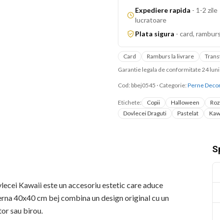
Expediere rapida
-
1-2 zile
lucratoare
Plata sigura
-
card, ramburs
Card
Ramburs la livrare
Trans
Garantie legala de conformitate 24 lu
Cod:
bbej0545
·
Categorie:
Perne Decor
Etichete:
Copii
Halloween
Roz
Dovlecei Draguti
Pastelat
Kaw
Sp
cei Kawaii este un accesoriu estetic care aduce
 perna 40x40 cm bej combina un design original cu un
tor sau birou.