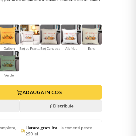
Galben
Bej cu Franjuri
Bej Canapea
Alb Mat
Ecru
Verde
ADAUGA IN COS
Distribuie
ompleta,
Livrare gratuita
-
la comenzi peste
250 lei