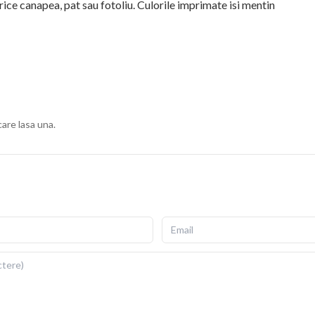
rice canapea, pat sau fotoliu. Culorile imprimate isi mentin
ius, cu fermoar invizibil pentru scoatere si repunere
gata de folosit imediat dupa livrare.
ii si detalii fidele ale ilustratiei originale. Imprimarea prin
re si la expunere indelungata la lumina. Dimensiuni: 40x40
care lasa una.