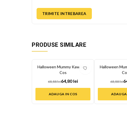
TRIMITE INTREBAREA
PRODUSE SIMILARE
-
6
%
-
6
%
Halloween Mummy Kawaii cu
Halloween Mum
Cos
Co
64,80 lei
6
68,88 lei
68,88 lei
ADAUGA IN COS
ADAUGA 