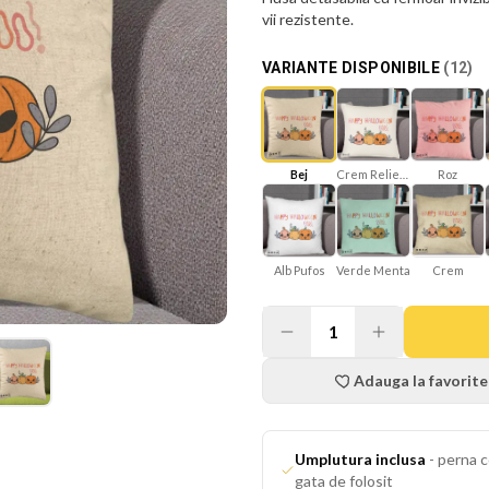
vii rezistente.
VARIANTE DISPONIBILE
(
12
)
Bej
Crem Reliefat
Roz
Verde Menta
Crem
Alb Pufos
1
Adauga la favorite
Umplutura inclusa
-
perna c
gata de folosit