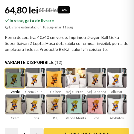
64,80 lei
68,88 lei
-
6
%
In stoc, gata de livrare
Livrare estimata:
lun 10 aug - mar 11 aug
Perna decorativa 40x40 cm verde, imprimeu Dragon Ball Goku
Super Saiyan 2 Lupta. Husa detasabila cu fermoar invizibil, perna de
umplutura inclusa. Productie BEKZ, culori vii rezistente.
VARIANTE DISPONIBILE
(
12
)
Verde
Crem Reliefat
Galben
Bej cu Franjuri
Bej Canapea
Alb Mat
Ecru
Bej
Verde Menta
Roz
Crem
Alb Pufos