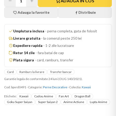
1
ADAUGA IN COS
Adauga la favorite
Distribuie
Umplutura inclusa
-
perna completa, gata de folosit
Livrare gratuita
-
la comenzi peste 250 lei
Expediere rapida
-
1-2 zile lucratoare
Retur 14 zile
-
fara batai de cap
Plata sigura
-
card, ramburs, transfer
Card
Ramburs la livrare
Transfer bancar
Garantie legala de conformitate 24 luni (OUG 140/2021).
Cod:
bpvrd0491
·
Categorie:
Perne Decorative
· Colectia:
Kawaii
Etichete:
Kawaii
Cadou Anime
Fan Art
Dragon Ball
Goku Super Saiyan
Super Saiyan 2
Anime Actiune
Lupta Anime