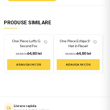
PRODUSE SIMILARE
-
6
%
-
6
%
-
6
One Piece Luffy Gear
One Piece Echipa Straw
Second Foc
Hat in Flacari
64,80 lei
64,80 lei
68,88 lei
68,88 lei
ADAUGA IN COS
ADAUGA IN COS
Livrare rapida