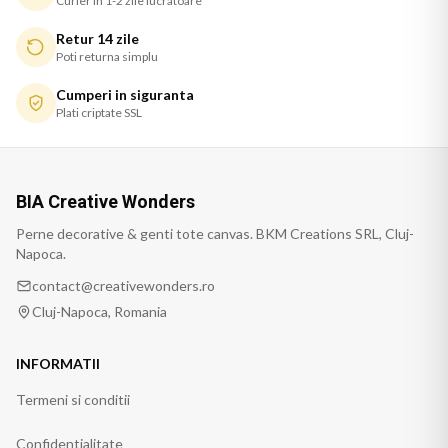
Curier in 1-2 zile lucratoare
Retur 14 zile
Poti returna simplu
Cumperi in siguranta
Plati criptate SSL
BIA Creative Wonders
Perne decorative & genti tote canvas. BKM Creations SRL, Cluj-
Napoca.
contact@creativewonders.ro
Cluj-Napoca, Romania
INFORMATII
Termeni si conditii
Confidentialitate