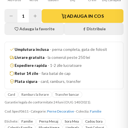
1
ADAUGA IN COS
Adauga la favorite
Distribuie
Umplutura inclusa
-
perna completa, gata de folosit
Livrare gratuita
-
la comenzi peste 250 lei
Expediere rapida
-
1-2 zile lucratoare
Retur 14 zile
-
fara batai de cap
Plata sigura
-
card, ramburs, transfer
Card
Ramburs la livrare
Transfer bancar
Garantie legala de conformitate 24 luni (OUG 140/2021).
Cod:
bpecf0611
·
Categorie:
Perne Decorative
· Colectia:
Familie
Etichete:
Familie
Perna Mesaj
Sora Mea
Cadou Sora
Colectia Familie
Siluete Negre
Umbrela
Text Colorat