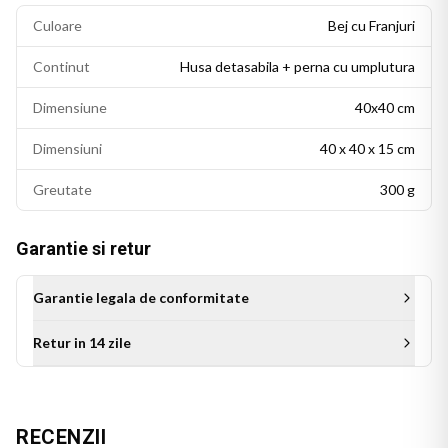
Culoare
Bej cu Franjuri
Continut
Husa detasabila + perna cu umplutura
Dimensiune
40x40 cm
Dimensiuni
40 x 40 x 15 cm
Greutate
300 g
Garantie si retur
Garantie legala de conformitate
Retur in 14 zile
Aceasta perna personalizata este cadoul ideal pentru sora de
ziua ei, de Craciun sau de orice alta ocazie. Un cadou original
RECENZII
care transmite afectiune si apreciere, ce se va bucura de un