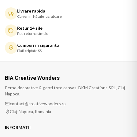
Livrare rapida
Curier in 1-2 zile lucratoare
Retur 14 zile
Poti returna simplu
Cumperi in siguranta
Plati criptate SSL
BIA Creative Wonders
Perne decorative & genti tote canvas. BKM Creations SRL, Cluj-
Napoca.
contact@creativewonders.ro
Cluj-Napoca, Romania
INFORMATII