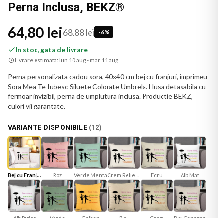
Perna Inclusa, BEKZ®
64,80 lei
68,88 lei
-
6
%
In stoc, gata de livrare
Livrare estimata:
lun 10 aug - mar 11 aug
Perna personalizata cadou sora, 40x40 cm bej cu franjuri, imprimeu
Sora Mea Te Iubesc Siluete Colorate Umbrela. Husa detasabila cu
fermoar invizibil, perna de umplutura inclusa. Productie BEKZ,
culori vii garantate.
VARIANTE DISPONIBILE
(
12
)
Bej cu Franjuri
Roz
Verde Menta
Crem Reliefat
Ecru
Alb Mat
Verde
Galben
Bej
Bej Canapea
Crem
Alb Pufos