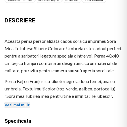
DESCRIERE
Aceasta perna personalizata cadou sora cu imprimeu Sora
Mea Te Iubesc Siluete Colorate Umbrela este cadoul perfect
pentru a sarbatori legatura speciala dintre voi. Perna 40x40
cm bej cu franjuri combina un design unic cu un material de
calitate, potrivita pentru camera sau sufrageria sorei tale.
Perna Bej cu Franjuri cu siluete negre a doua femei, una cu
umbrela. Textul multicolor (roz, verde, galben, portocaliu):
"Sora mea, Iubirea mea pentru tine e infinita! Te iubesc!".
Logo BEKZ in coltul stanga-jos.
Vezi mai mult
Specificatii