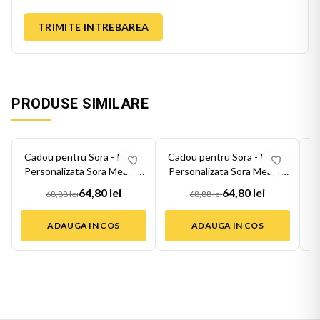
TRIMITE INTREBAREA
PRODUSE SIMILARE
-
6
%
-
6
%
-
6
Cadou pentru Sora - Perna
Cadou pentru Sora - Perna
C
Personalizata Sora Mea Te
Personalizata Sora Mea Te
P
Iubes...
Iubes...
64,80 lei
64,80 lei
68,88 lei
68,88 lei
ADAUGA IN COS
ADAUGA IN COS