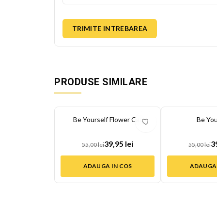
TRIMITE INTREBAREA
PRODUSE SIMILARE
-
27
%
-
27
%
Be Yourself Flower Cat
Be You
39,95 lei
3
55,00 lei
55,00 lei
ADAUGA IN COS
ADAUGA 