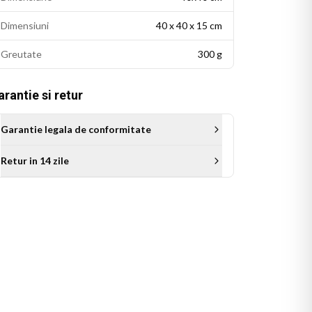
Dimensiuni
40 x 40 x 15 cm
Greutate
300 g
rantie si retur
Garantie legala de conformitate
Retur in 14 zile