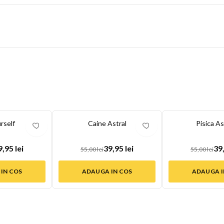
-
27
%
-
27
%
rself
Caine Astral
Pisica As
9,95 lei
39,95 lei
39,
55,00 lei
55,00 lei
IN COS
ADAUGA IN COS
ADAUGA I