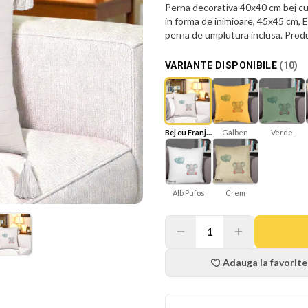
Perna decorativa 40x40 cm bej cu f
in forma de inimioare, 45x45 cm, E
perna de umplutura inclusa. Produc
VARIANTE DISPONIBILE
(
10
)
Bej cu Franjuri
Galben
Verde
Crem
Alb Pufos
1
Adauga la favorite