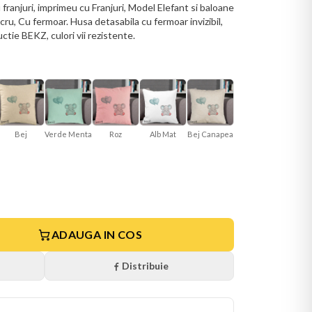
ranjuri, imprimeu cu Franjuri, Model Elefant si baloane
cru, Cu fermoar. Husa detasabila cu fermoar invizibil,
tie BEKZ, culori vii rezistente.
Bej
Verde Menta
Roz
Alb Mat
Bej Canapea
ADAUGA IN COS
Distribuie