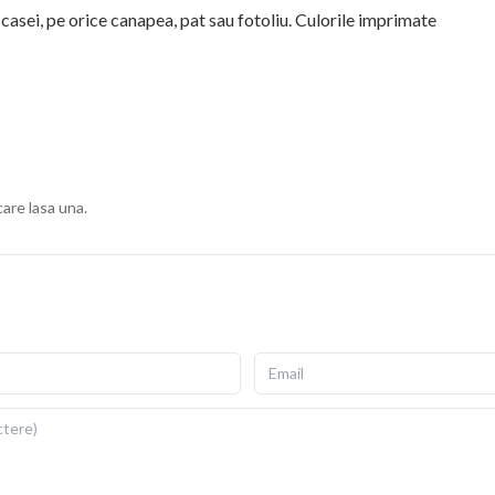
 casei, pe orice canapea, pat sau fotoliu. Culorile imprimate
ius, cu fermoar invizibil pentru scoatere si repunere
gata de folosit imediat dupa livrare.
ii si detalii fidele ale ilustratiei originale. Imprimarea prin
re si la expunere indelungata la lumina. Dimensiuni: 40x40
care lasa una.