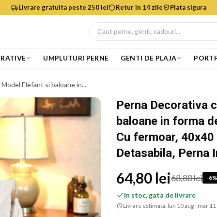
Livrare gratuita peste 250 lei
Retur in 14 zile
Plata sigura
RATIVE
UMPLUTURI PERNE
GENTI DE PLAJA
PORTF
Model Elefant si baloane in...
Perna Decorativa cu
baloane in forma d
Cu fermoar, 40x40 
Detasabila, Perna 
64,80 lei
68,88 lei
-
6
In stoc, gata de livrare
Livrare estimata:
lun 10 aug - mar 11