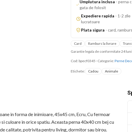
Umplutura inclusa
-
perna c
gata de folosit
Expediere rapida
-
1-2 zile
lucratoare
Plata sigura
-
card, ramburs
Card
Ramburs la livrare
Trans
Garantie legala de conformitate 24 lu
Cod:
bpecf0345
·
Categorie:
Perne Deco
Etichete:
Cadou
Animale
Sp
loane in forma de inimioare, 45x45 cm, Ecru, Cu fermoar
 si culoare in orice spatiu. Aceasta perna 40x40 cm bej cu
de calitate, potrivita pentru living, dormitor sau birou.