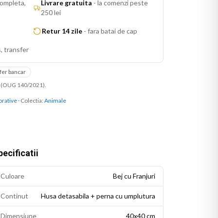
ompleta,
Livrare gratuita
-
la comenzi peste
250 lei
Retur 14 zile
-
fara batai de cap
, transfer
fer bancar
ni (OUG 140/2021).
rative
· Colectia:
Animale
ecificatii
Culoare
Bej cu Franjuri
Continut
Husa detasabila + perna cu umplutura
Dimensiune
40x40 cm