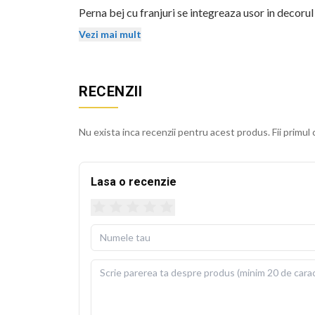
Perna bej cu franjuri se integreaza usor in decorul
isi mentin stralucirea si dupa spalari repetate.
Vezi mai mult
Husa detasabila se poate spala la 30 de grade Cels
usoara. Perna de umplutura este inclusa in pachet, 
RECENZII
BEKZ este un brand de calitate care asigura culori v
sublimare garanteaza rezistenta culorilor la spala
Nu exista inca recenzii pentru acest produs. Fii primul 
cm.
Lasa o recenzie