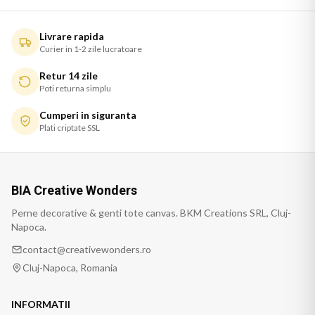
Livrare rapida
Curier in 1-2 zile lucratoare
Retur 14 zile
Poti returna simplu
Cumperi in siguranta
Plati criptate SSL
BIA Creative Wonders
Perne decorative & genti tote canvas. BKM Creations SRL, Cluj-
Napoca.
contact@creativewonders.ro
Cluj-Napoca, Romania
INFORMATII