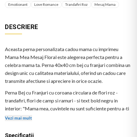
Emotionant
Love Romance
Trandafiri Roz
Mesaj Mama
DESCRIERE
Aceasta perna personalizata cadou mama cu imprimeu
Mama Mea Mesaj Floral este alegerea perfecta pentru a
celebra mama ta. Perna 40x40 cm bej cu franjuri combina un
design unic cu calitatea materialului, oferind un cadou care
transmite afectiune si apreciere in orice ocazie.
Perna Bej cu Franjuri cu coroana circulara de flori roz -
trandafiri, flori de camp si ramuri - si text bold negru in
interior: "Mama mea, cuvintele nu sunt suficiente pentru a-ti
exprima cat de mult te iubesc! Iti doresc o Zi a Mamei plina
Vezi mai mult
de iubire, bucurii si sanatate!
Specificatii