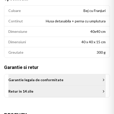
Culoare
Bej cu Franjuri
Continut
Husa detasabila + perna cu umplutura
Dimensiune
40x40 cm
Dimensiuni
40 x 40 x 15 cm
Greutate
300 g
Garantie si retur
Garantie legala de conformitate
Retur in 14 zile
Aceasta perna personalizata este cadoul ideal pentru mama