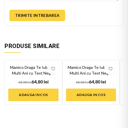
TRIMITE INTREBAREA
PRODUSE SIMILARE
-
6
%
-
6
%
-
6
Mamico Draga Te Iubim La
Mamico Draga Te Iubim La
M
Multi Ani cu Text Negru
Multi Ani cu Text Negru
64,80 lei
64,80 lei
68,88 lei
68,88 lei
ADAUGA IN COS
ADAUGA IN COS