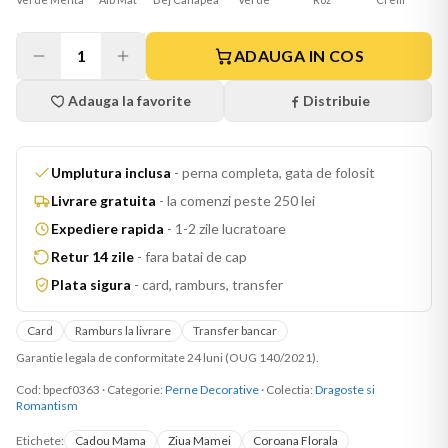
1
ADAUGA IN COS
Adauga la favorite
Distribuie
Umplutura inclusa
-
perna completa, gata de folosit
Livrare gratuita
-
la comenzi peste 250 lei
Expediere rapida
-
1-2 zile lucratoare
Retur 14 zile
-
fara batai de cap
Plata sigura
-
card, ramburs, transfer
Card
Ramburs la livrare
Transfer bancar
Garantie legala de conformitate 24 luni (OUG 140/2021).
Cod:
bpecf0363
·
Categorie:
Perne Decorative
· Colectia:
Dragoste si
Romantism
Etichete:
Cadou Mama
Ziua Mamei
Coroana Florala