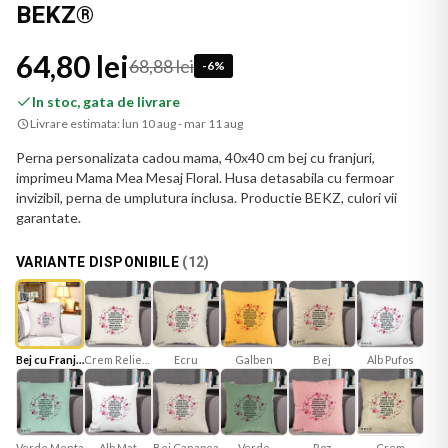
BEKZ®
64,80 lei
68,88 lei
-
6
%
In stoc, gata de livrare
Livrare estimata:
lun 10 aug - mar 11 aug
Perna personalizata cadou mama, 40x40 cm bej cu franjuri,
imprimeu Mama Mea Mesaj Floral. Husa detasabila cu fermoar
invizibil, perna de umplutura inclusa. Productie BEKZ, culori vii
garantate.
VARIANTE DISPONIBILE
(
12
)
Bej cu Franjuri
Crem Reliefat
Ecru
Galben
Bej
Alb Pufos
Verde Menta
Alb Mat
Bej Canapea
Verde
Roz
Crem