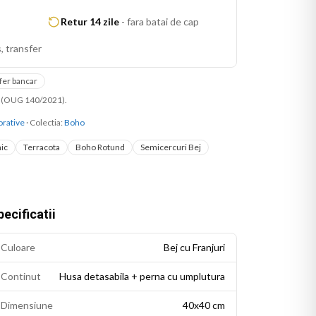
Retur 14 zile
-
fara batai de cap
, transfer
fer bancar
ni (OUG 140/2021).
rative
· Colectia:
Boho
ic
Terracota
Boho Rotund
Semicercuri Bej
ecificatii
Culoare
Bej cu Franjuri
Continut
Husa detasabila + perna cu umplutura
Dimensiune
40x40 cm