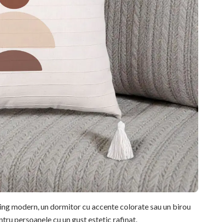
ving modern, un dormitor cu accente colorate sau un birou
ntru persoanele cu un gust estetic rafinat.