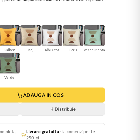
Galben
Bej
Ecru
Verde Menta
Alb Pufos
Verde
ADAUGA IN COS
Distribuie
ompleta,
Livrare gratuita
-
la comenzi peste
250 lei