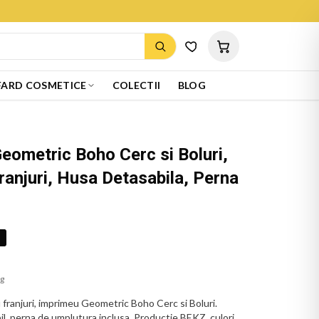
ARD COSMETICE
COLECTII
BLOG
eometric Boho Cerc si Boluri,
ranjuri, Husa Detasabila, Perna
%
ug
franjuri, imprimeu Geometric Boho Cerc si Boluri.
il, perna de umplutura inclusa. Productie BEKZ, culori