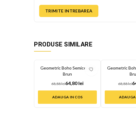
TRIMITE INTREBAREA
PRODUSE SIMILARE
-
6
%
-
6
%
Geometric Boho Semicercuri
Geometric Boh
Brun
Br
64,80 lei
6
68,88 lei
68,88 lei
ADAUGA IN COS
ADAUGA 