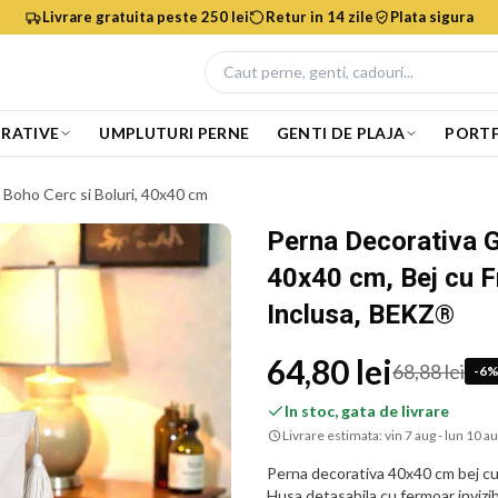
Livrare gratuita peste 250 lei
Retur in 14 zile
Plata sigura
RATIVE
UMPLUTURI PERNE
GENTI DE PLAJA
PORTF
Boho Cerc si Boluri, 40x40 cm
Perna Decorativa G
40x40 cm, Bej cu F
Inclusa, BEKZ®
64,80 lei
68,88 lei
-
6
In stoc, gata de livrare
Livrare estimata:
vin 7 aug - lun 10 a
Perna decorativa 40x40 cm bej cu 
Husa detasabila cu fermoar invizib