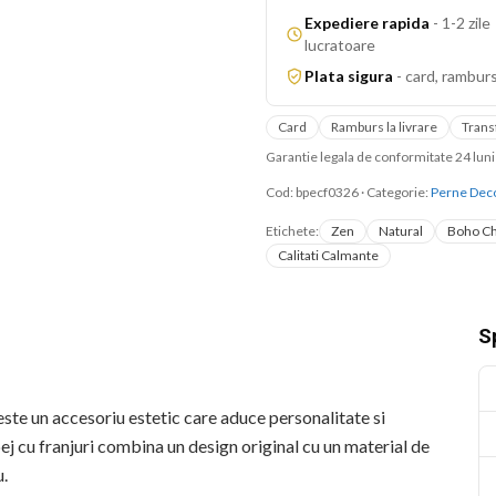
Expediere rapida
-
1-2 zile
lucratoare
Plata sigura
-
card, ramburs
Card
Ramburs la livrare
Trans
Garantie legala de conformitate 24 lu
Cod:
bpecf0326
·
Categorie:
Perne Deco
Etichete:
Zen
Natural
Boho Ch
Calitati Calmante
Sp
te un accesoriu estetic care aduce personalitate si
j cu franjuri combina un design original cu un material de
u.