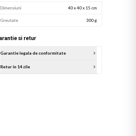
Dimensiuni
40 x 40 x 15 cm
Greutate
300 g
rantie si retur
Garantie legala de conformitate
Retur in 14 zile