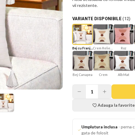
vii rezistente.
VARIANTE DISPONIBILE
(
12
)
Bej cu Franjuri
Crem Reliefat
Roz
Bej Canapea
Alb Mat
Crem
1
Adauga la favorite
Umplutura inclusa
-
perna c
gata de folosit