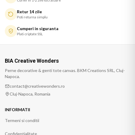
Curier in 1-2 zile lucratoare
Retur 14 zile
Poti returna simplu
Cumperi in siguranta
Plati criptate SSL
BIA Creative Wonders
Perne decorative & genti tote canvas. BKM Creations SRL, Cluj-
Napoca.
contact@creativewonders.ro
Cluj-Napoca, Romania
INFORMATII
Termeni si conditii
Confidentialitate