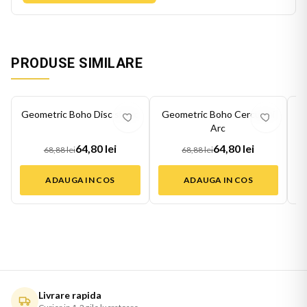
PRODUSE SIMILARE
-
6
%
-
6
%
-
6
Geometric Boho Disc si Arc
Geometric Boho Cercuri si
Arc
64,80 lei
64,80 lei
68,88 lei
68,88 lei
ADAUGA IN COS
ADAUGA IN COS
Livrare rapida