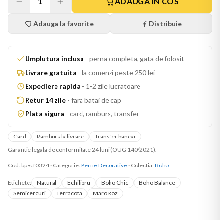
1
ADAUGA IN COS
Adauga la favorite
Distribuie
Umplutura inclusa
-
perna completa, gata de folosit
Livrare gratuita
-
la comenzi peste 250 lei
Expediere rapida
-
1-2 zile lucratoare
Retur 14 zile
-
fara batai de cap
Plata sigura
-
card, ramburs, transfer
Card
Ramburs la livrare
Transfer bancar
Garantie legala de conformitate 24 luni (OUG 140/2021).
Cod:
bpecf0324
·
Categorie:
Perne Decorative
· Colectia:
Boho
Etichete:
Natural
Echilibru
Boho Chic
Boho Balance
Semicercuri
Terracota
Maro Roz