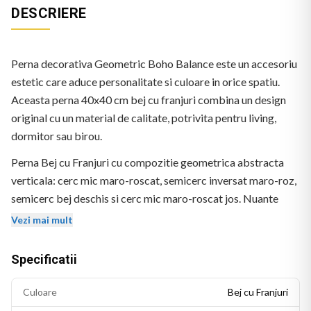
DESCRIERE
Perna decorativa Geometric Boho Balance este un accesoriu
estetic care aduce personalitate si culoare in orice spatiu.
Aceasta perna 40x40 cm bej cu franjuri combina un design
original cu un material de calitate, potrivita pentru living,
dormitor sau birou.
Perna Bej cu Franjuri cu compozitie geometrica abstracta
verticala: cerc mic maro-roscat, semicerc inversat maro-roz,
semicerc bej deschis si cerc mic maro-roscat jos. Nuante
calde terracota. Fara text.
Vezi mai mult
Specificatii
Culoare
Bej cu Franjuri