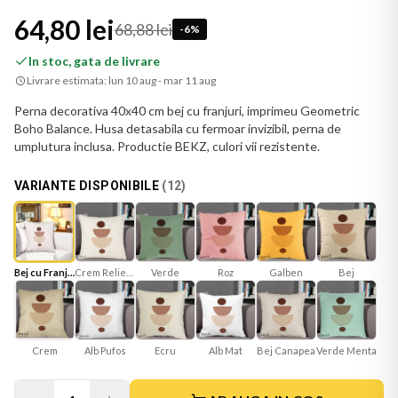
64,80 lei
68,88 lei
-
6
%
In stoc, gata de livrare
Livrare estimata:
lun 10 aug - mar 11 aug
Perna decorativa 40x40 cm bej cu franjuri, imprimeu Geometric
Boho Balance. Husa detasabila cu fermoar invizibil, perna de
umplutura inclusa. Productie BEKZ, culori vii rezistente.
VARIANTE DISPONIBILE
(
12
)
Bej cu Franjuri
Crem Reliefat
Verde
Roz
Galben
Bej
Ecru
Alb Mat
Bej Canapea
Verde Menta
Crem
Alb Pufos