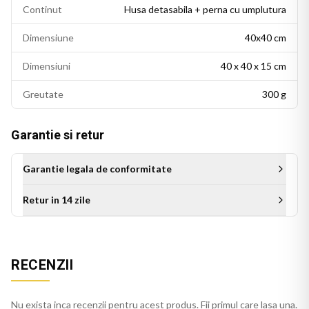
Continut
Husa detasabila + perna cu umplutura
Dimensiune
40x40 cm
Dimensiuni
40 x 40 x 15 cm
Greutate
300 g
Garantie si retur
Garantie legala de conformitate
Retur in 14 zile
Aceasta perna decorativa se potriveste intr-un living modern,
un dormitor cu accente colorate sau un birou personalizat.
RECENZII
Este potrivita si ca idee de cadou pentru persoanele cu un
gust estetic rafinat.
Nu exista inca recenzii pentru acest produs. Fii primul care lasa una.