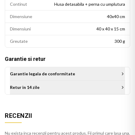
Continut
Husa detasabila + perna cu umplutura
Dimensiune
40x40 cm
Dimensiuni
40 x 40 x 15 cm
Greutate
300 g
Garantie si retur
Garantie legala de conformitate
Retur in 14 zile
Aceasta perna decorativa se potriveste intr-un living modern,
un dormitor cu accente colorate sau un birou personalizat.
Este potrivita si ca idee de cadou pentru persoanele cu un
RECENZII
gust estetic rafinat.
Perna bej cu franjuri se integreaza usor in decorul casei, pe
Nu exista inca recenzii pentru acest produs. Fii primul care lasa una.