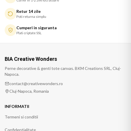
Curier in 1-2 zile lucratoare
Retur 14 zile
Poti returna simplu
Cumperi in siguranta
Plati criptate SSL
BIA Creative Wonders
Perne decorative & genti tote canvas. BKM Creations SRL, Cluj-
Napoca.
contact@creativewonders.ro
Cluj-Napoca, Romania
INFORMATII
Termeni si conditii
Confidentialitate