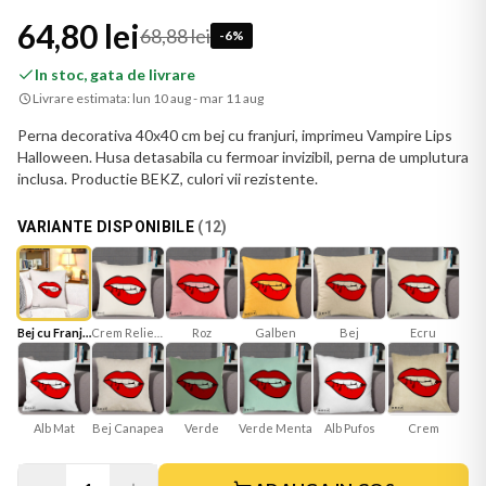
64,80 lei
68,88 lei
-
6
%
In stoc, gata de livrare
Livrare estimata:
lun 10 aug - mar 11 aug
Perna decorativa 40x40 cm bej cu franjuri, imprimeu Vampire Lips
Halloween. Husa detasabila cu fermoar invizibil, perna de umplutura
inclusa. Productie BEKZ, culori vii rezistente.
VARIANTE DISPONIBILE
(
12
)
Bej cu Franjuri
Crem Reliefat
Roz
Galben
Bej
Ecru
Alb Mat
Bej Canapea
Verde
Verde Menta
Crem
Alb Pufos