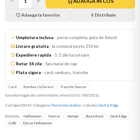
1
ADAUGA IN COS
Adauga la favorite
Distribuie
Umplutura inclusa
-
perna completa, gata de folosit
Livrare gratuita
-
la comenzi peste 250 lei
Expediere rapida
-
1-2 zile lucratoare
Retur 14 zile
-
fara batai de cap
Plata sigura
-
card, ramburs, transfer
Card
Ramburs la livrare
Transfer bancar
Garantie legala de conformitate 24 luni (OUG 140/2021).
Cod:
bpecf0314
·
Categorie:
Perne Decorative
· Colectia:
Dark & Edgy
Etichete:
Halloween
Horror
Vampir
Buze Rosii
Dark Edgy
Colti
Decor Halloween