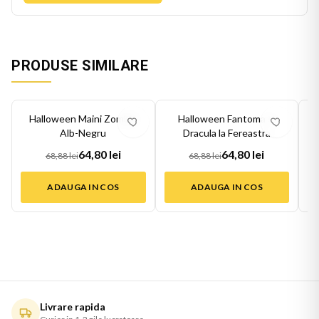
PRODUSE SIMILARE
-
6
%
-
6
%
-
6
Halloween Maini Zombie
Halloween Fantoma si
Alb-Negru
Dracula la Fereastra
64,80 lei
64,80 lei
68,88 lei
68,88 lei
ADAUGA IN COS
ADAUGA IN COS
Livrare rapida