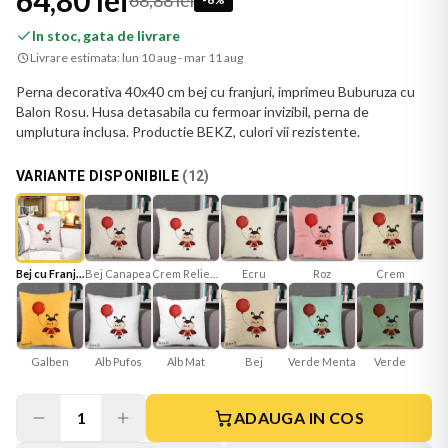
64,80 lei
68,88 lei
In stoc, gata de livrare
Livrare estimata:
lun 10 aug - mar 11 aug
Perna decorativa 40x40 cm bej cu franjuri, imprimeu Buburuza cu
Balon Rosu. Husa detasabila cu fermoar invizibil, perna de
umplutura inclusa. Productie BEKZ, culori vii rezistente.
VARIANTE DISPONIBILE
(
12
)
Bej cu Franjuri
Bej Canapea
Crem Reliefat
Ecru
Roz
Crem
Galben
Alb Mat
Bej
Verde Menta
Verde
Alb Pufos
1
ADAUGA IN COS