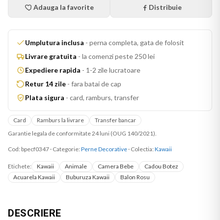
Adauga la favorite
Distribuie
Umplutura inclusa
-
perna completa, gata de folosit
Livrare gratuita
-
la comenzi peste 250 lei
Expediere rapida
-
1-2 zile lucratoare
Retur 14 zile
-
fara batai de cap
Plata sigura
-
card, ramburs, transfer
Card
Ramburs la livrare
Transfer bancar
Garantie legala de conformitate 24 luni (OUG 140/2021).
Cod:
bpecf0347
·
Categorie:
Perne Decorative
· Colectia:
Kawaii
Etichete:
Kawaii
Animale
Camera Bebe
Cadou Botez
Acuarela Kawaii
Buburuza Kawaii
Balon Rosu
DESCRIERE