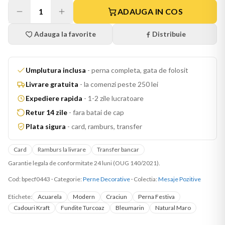
1
ADAUGA IN COS
Adauga la favorite
Distribuie
Umplutura inclusa
-
perna completa, gata de folosit
Livrare gratuita
-
la comenzi peste 250 lei
Expediere rapida
-
1-2 zile lucratoare
Retur 14 zile
-
fara batai de cap
Plata sigura
-
card, ramburs, transfer
Card
Ramburs la livrare
Transfer bancar
Garantie legala de conformitate 24 luni (OUG 140/2021).
Cod:
bpecf0443
·
Categorie:
Perne Decorative
· Colectia:
Mesaje Pozitive
Etichete:
Acuarela
Modern
Craciun
Perna Festiva
Cadouri Kraft
Fundite Turcoaz
Bleumarin
Natural Maro