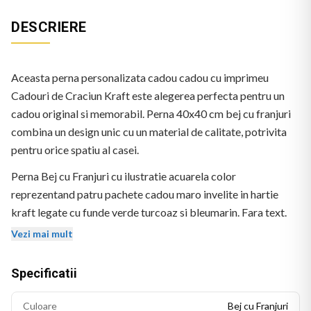
DESCRIERE
Aceasta perna personalizata cadou cadou cu imprimeu
Cadouri de Craciun Kraft este alegerea perfecta pentru un
cadou original si memorabil. Perna 40x40 cm bej cu franjuri
combina un design unic cu un material de calitate, potrivita
pentru orice spatiu al casei.
Perna Bej cu Franjuri cu ilustratie acuarela color
reprezentand patru pachete cadou maro invelite in hartie
kraft legate cu funde verde turcoaz si bleumarin. Fara text.
Logo BEKZ in coltul stanga-jos.
Vezi mai mult
Specificatii
Culoare
Bej cu Franjuri