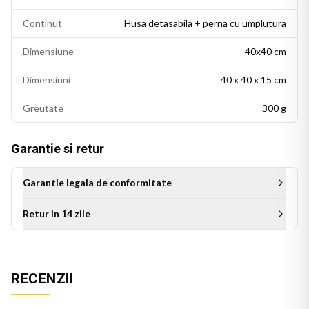
Continut
Husa detasabila + perna cu umplutura
Dimensiune
40x40 cm
Dimensiuni
40 x 40 x 15 cm
Greutate
300 g
Garantie si retur
Garantie legala de conformitate
Retur in 14 zile
Este cadoul ideal de ziua de nastere, de Craciun sau cu orice
alta ocazie speciala. Un cadou care transmite apreciere si
RECENZII
afectiune, original si diferit de cadourile obisnuite, cu valoare
emotionala pe termen lung.