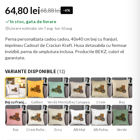
64,80 lei
68,88 lei
-
6
%
In stoc, gata de livrare
Livrare estimata:
vin 7 aug - lun 10 aug
Perna personalizata cadou cadou, 40x40 cm bej cu franjuri,
imprimeu Cadouri de Craciun Kraft. Husa detasabila cu fermoar
invizibil, perna de umplutura inclusa. Productie BEKZ, culori vii
garantate.
VARIANTE DISPONIBILE
(
12
)
Bej cu Franjuri
Galben
Verde Menta
Bej Canapea
Bej
Crem
Roz
Crem Reliefat
Ecru
Alb Mat
Verde
Alb Pufos