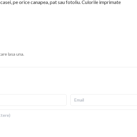
 casei, pe orice canapea, pat sau fotoliu. Culorile imprimate
ius, cu fermoar invizibil pentru scoatere si repunere
gata de folosit imediat dupa livrare.
ii si detalii fidele ale ilustratiei originale. Imprimarea prin
re si la expunere indelungata la lumina. Dimensiuni: 40x40
care lasa una.