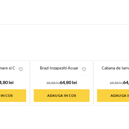
-
6
%
-
6
%
nare si Conuri
Brazi Inzapeziti Acuarela
Cabana de Iarn
4,80 lei
64,80 lei
64,
68,88 lei
68,88 lei
IN COS
ADAUGA IN COS
ADAUGA I