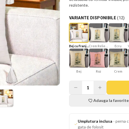
rezistente.
VARIANTE DISPONIBILE
(
12
)
Bej cu Franjuri
Crem Reliefat
Ecru
Bej
Roz
Crem
1
Adauga la favorite
Umplutura inclusa
-
perna c
gata de folosit