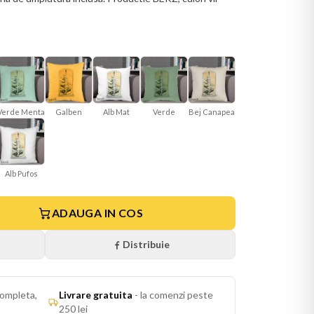
Verde Menta
Galben
Alb Mat
Verde
Bej Canapea
Alb Pufos
ADAUGA IN COS
Distribuie
ompleta,
Livrare gratuita
-
la comenzi peste
250 lei