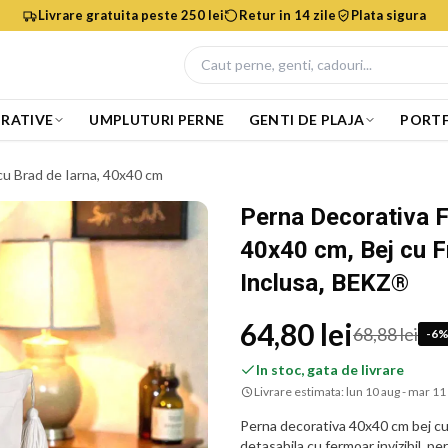
Livrare gratuita peste 250 lei
Retur in 14 zile
Plata sigura
RATIVE
UMPLUTURI PERNE
GENTI DE PLAJA
PORTF
cu Brad de Iarna, 40x40 cm
Perna Decorativa F
40x40 cm, Bej cu F
Inclusa, BEKZ®
64,80 lei
68,88 lei
-
6
In stoc, gata de livrare
Livrare estimata:
lun 10 aug - mar 11
Perna decorativa 40x40 cm bej cu 
detasabila cu fermoar invizibil, p