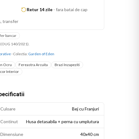
Retur 14 zile
-
fara batai de cap
, transfer
fer bancar
ni (OUG 140/2021).
rative
· Colectia:
Garden of Eden
en Ocru
Fereastra Arcuita
Brazi Inzapeziti
cor Interior
ecificatii
Culoare
Bej cu Franjuri
Continut
Husa detasabila + perna cu umplutura
Dimensiune
40x40 cm