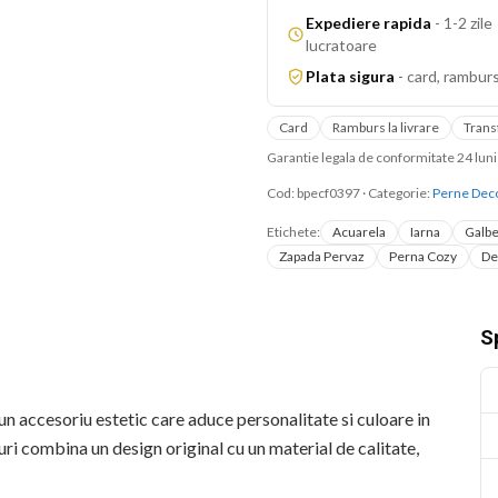
Expediere rapida
-
1-2 zile
lucratoare
Plata sigura
-
card, ramburs
Card
Ramburs la livrare
Trans
Garantie legala de conformitate 24 lu
Cod:
bpecf0397
·
Categorie:
Perne Deco
Etichete:
Acuarela
Iarna
Galb
Zapada Pervaz
Perna Cozy
De
Sp
n accesoriu estetic care aduce personalitate si culoare in
ri combina un design original cu un material de calitate,