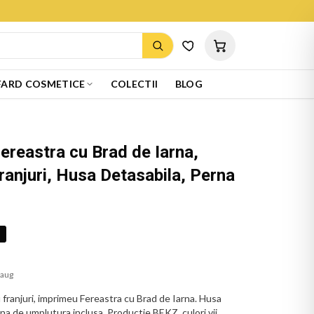
ARD COSMETICE
COLECTII
BLOG
ereastra cu Brad de Iarna,
ranjuri, Husa Detasabila, Perna
%
 aug
franjuri, imprimeu Fereastra cu Brad de Iarna. Husa
erna de umplutura inclusa. Productie BEKZ, culori vii