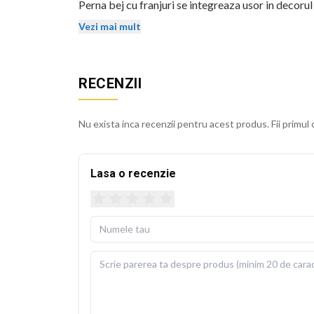
Perna bej cu franjuri se integreaza usor in decorul
isi mentin stralucirea si dupa spalari repetate.
Vezi mai mult
Husa detasabila se poate spala la 30 de grade Cels
usoara. Perna de umplutura este inclusa in pachet, 
RECENZII
BEKZ este un brand de calitate care asigura culori v
sublimare garanteaza rezistenta culorilor la spala
Nu exista inca recenzii pentru acest produs. Fii primul 
cm.
Lasa o recenzie