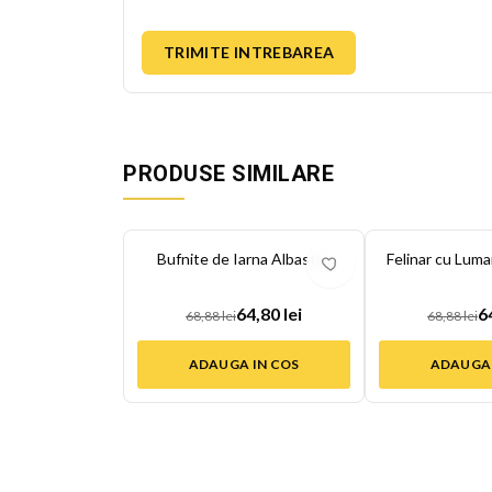
TRIMITE INTREBAREA
PRODUSE SIMILARE
-
6
%
-
6
%
Bufnite de Iarna Albastre
Felinar cu Luma
64,80 lei
6
68,88 lei
68,88 lei
ADAUGA IN COS
ADAUGA 