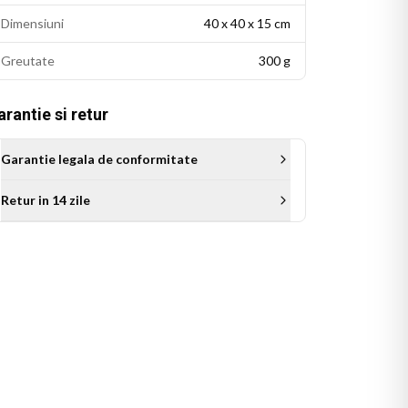
Dimensiuni
40 x 40 x 15 cm
Greutate
300 g
rantie si retur
Garantie legala de conformitate
Retur in 14 zile