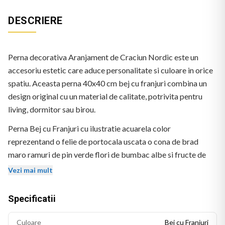
DESCRIERE
Perna decorativa Aranjament de Craciun Nordic este un
accesoriu estetic care aduce personalitate si culoare in orice
spatiu. Aceasta perna 40x40 cm bej cu franjuri combina un
design original cu un material de calitate, potrivita pentru
living, dormitor sau birou.
Perna Bej cu Franjuri cu ilustratie acuarela color
reprezentand o felie de portocala uscata o cona de brad
maro ramuri de pin verde flori de bumbac albe si fructe de
padure rosii pe un disc de lemn. Fara text. Logo BEKZ in
Vezi mai mult
coltul stanga-jos.
Specificatii
Culoare
Bej cu Franjuri