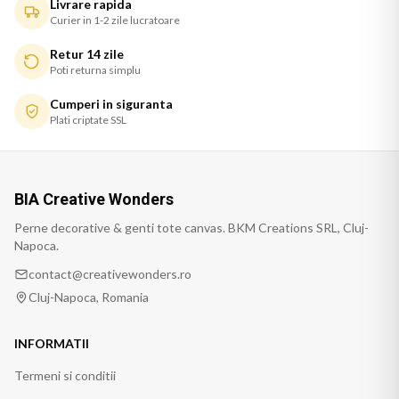
Livrare rapida
Curier in 1-2 zile lucratoare
Retur 14 zile
Poti returna simplu
Cumperi in siguranta
Plati criptate SSL
BIA Creative Wonders
Perne decorative & genti tote canvas. BKM Creations SRL, Cluj-
Napoca.
contact@creativewonders.ro
Cluj-Napoca, Romania
INFORMATII
Termeni si conditii