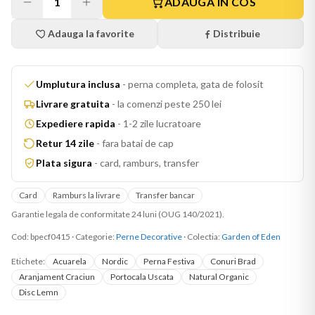
1
ADAUGA IN COS
Adauga la favorite
Distribuie
Umplutura inclusa
-
perna completa, gata de folosit
Livrare gratuita
-
la comenzi peste 250 lei
Expediere rapida
-
1-2 zile lucratoare
Retur 14 zile
-
fara batai de cap
Plata sigura
-
card, ramburs, transfer
Card
Ramburs la livrare
Transfer bancar
Garantie legala de conformitate 24 luni (OUG 140/2021).
Cod:
bpecf0415
·
Categorie:
Perne Decorative
· Colectia:
Garden of Eden
Etichete:
Acuarela
Nordic
Perna Festiva
Conuri Brad
Aranjament Craciun
Portocala Uscata
Natural Organic
Disc Lemn