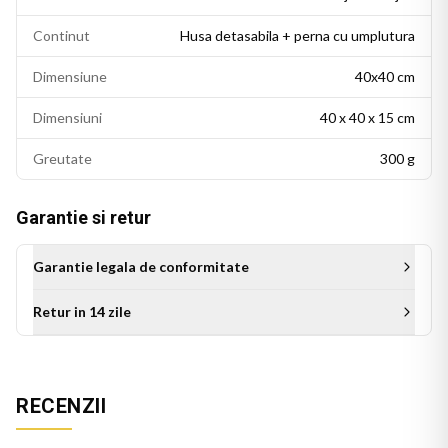
Continut
Husa detasabila + perna cu umplutura
Dimensiune
40x40 cm
Dimensiuni
40 x 40 x 15 cm
Greutate
300 g
Garantie si retur
Garantie legala de conformitate
Retur in 14 zile
Aceasta perna decorativa se potriveste intr-un living modern,
RECENZII
un dormitor cu accente colorate sau un birou personalizat.
Este potrivita si ca idee de cadou pentru persoanele cu un