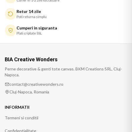
Curier in 1-2 zile lucratoare
Retur 14 zile
Poti returna simplu
Cumperi in siguranta
Plati criptate SSL
BIA Creative Wonders
Perne decorative & genti tote canvas. BKM Creations SRL, Cluj-
Napoca.
contact@creativewonders.ro
Cluj-Napoca, Romania
INFORMATII
Termeni si conditii
Confidentialitate