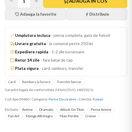
1
ADAUGA IN COS
Adauga la favorite
Distribuie
Umplutura inclusa
-
perna completa, gata de folosit
Livrare gratuita
-
la comenzi peste 250 lei
Expediere rapida
-
1-2 zile lucratoare
Retur 14 zile
-
fara batai de cap
Plata sigura
-
card, ramburs, transfer
Card
Ramburs la livrare
Transfer bancar
Garantie legala de conformitate 24 luni (OUG 140/2021).
Cod:
bpecf0460
·
Categorie:
Perne Decorative
· Colectia:
Kawaii
Etichete:
Anime
Dramatic
Attack On Titan
Perna Anime
Fan Art
Manga Alb Negru
Titan Perete
Creion