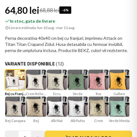
64,80 lei
68,88 lei
-
6
%
In stoc, gata de livrare
Livrare estimata:
lun 10 aug - mar 11 aug
Perna decorativa 40x40 cm bej cu franjuri, imprimeu Attack on
Titan Titan Crapand Zidul. Husa detasabila cu fermoar invizibil,
perna de umplutura inclusa. Productie BEKZ, culori vii rezistente.
VARIANTE DISPONIBILE
(
12
)
Bej cu Franjuri
Crem Reliefat
Ecru
Verde
Roz
Galben
Bej Canapea
Bej
Alb Mat
Verde Menta
Crem
Alb Pufos