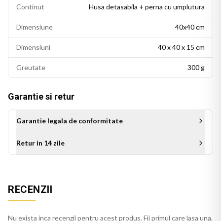
Continut
Husa detasabila + perna cu umplutura
Dimensiune
40x40 cm
Dimensiuni
40 x 40 x 15 cm
Greutate
300 g
Garantie si retur
Garantie legala de conformitate
Retur in 14 zile
Aceasta perna decorativa se potriveste intr-un living modern,
un dormitor cu accente colorate sau un birou personalizat.
RECENZII
Este potrivita si ca idee de cadou pentru persoanele cu un
gust estetic rafinat.
Nu exista inca recenzii pentru acest produs. Fii primul care lasa una.