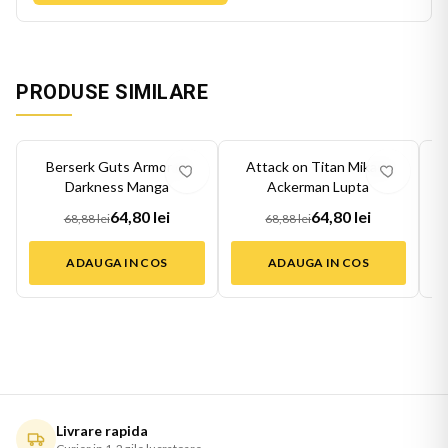
PRODUSE SIMILARE
-
6
%
-
6
%
-
6
Berserk Guts Armor of
Attack on Titan Mikasa
A
Darkness Manga
Ackerman Lupta
64,80 lei
64,80 lei
68,88 lei
68,88 lei
ADAUGA IN COS
ADAUGA IN COS
Livrare rapida