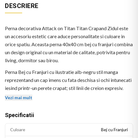
DESCRIERE
Perna decorativa Attack on Titan Titan Crapand Zidul este
un accesoriu estetic care aduce personalitate si culoare in
orice spatiu. Aceasta perna 40x40 cm bej cu franjuri combina
un design original cu un material de calitate, potrivita pentru
living, dormitor sau birou.
Perna Bej cu Franjuri cu ilustratie alb-negru stil manga
reprezentand un cap imens cu fata deschisa si ochi intunecati
iesind printr-un perete crapat; stil linii de creion expresiv.
Fara text. Logo BEKZ in coltul stanga-jos.
Vezi mai mult
Specificatii
Culoare
Bej cu Franjuri