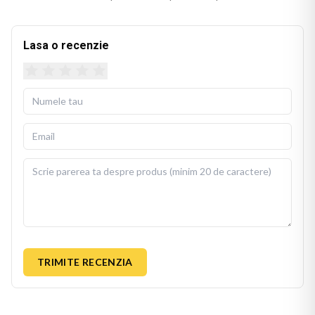
canapea, pat sau fotoliu. Culorile imprimate isi mentin
stralucirea si dupa spalari repetate.
Lasa o recenzie
Husa detasabila se poate spala la 30 de grade Celsius, cu
fermoar invizibil pentru scoatere si repunere usoara. Perna
de umplutura este inclusa in pachet, gata de folosit imediat
dupa livrare.
BEKZ este un brand de calitate care asigura culori vii si
detalii fidele ale ilustratiei originale. Imprimarea prin
sublimare garanteaza rezistenta culorilor la spalare si la
expunere indelungata la lumina. Dimensiuni: 40x40 cm.
TRIMITE RECENZIA