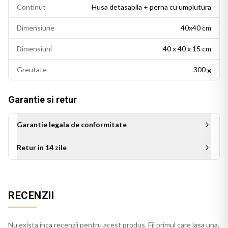
Continut
Husa detasabila + perna cu umplutura
Dimensiune
40x40 cm
Dimensiuni
40 x 40 x 15 cm
Greutate
300 g
Garantie si retur
Garantie legala de conformitate
Retur in 14 zile
Aceasta perna decorativa se potriveste intr-un living modern,
un dormitor cu accente colorate sau un birou personalizat.
Este potrivita si ca idee de cadou pentru persoanele cu un
RECENZII
gust estetic rafinat.
Nu exista inca recenzii pentru acest produs. Fii primul care lasa una.
Perna galben se integreaza usor in decorul casei, pe orice