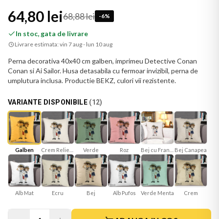
64,80 lei
68,88 lei
-
6
%
In stoc, gata de livrare
Livrare estimata:
vin 7 aug - lun 10 aug
Perna decorativa 40x40 cm galben, imprimeu Detective Conan
Conan si Ai Sailor. Husa detasabila cu fermoar invizibil, perna de
umplutura inclusa. Productie BEKZ, culori vii rezistente.
VARIANTE DISPONIBILE
(
12
)
Galben
Crem Reliefat
Verde
Roz
Bej cu Franjuri
Bej Canapea
Alb Mat
Ecru
Bej
Verde Menta
Crem
Alb Pufos