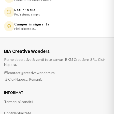
Curier in 1-2 zile lucratoare
Retur 14 zile
Poti returna simplu
Cumperi in siguranta
Plati criptate SSL
BIA Creative Wonders
Perne decorative & genti tote canvas. BKM Creations SRL, Cluj-
Napoca.
contact@creativewonders.ro
Cluj-Napoca, Romania
INFORMATII
Termeni si conditii
Confidentialitate