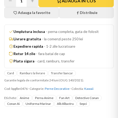
1
ADAUGA IN COS
Adauga la favorite
Distribuie
Umplutura inclusa
-
perna completa, gata de folosit
Livrare gratuita
-
la comenzi peste 250 lei
Expediere rapida
-
1-2 zile lucratoare
Retur 14 zile
-
fara batai de cap
Plata sigura
-
card, ramburs, transfer
Card
Ramburs la livrare
Transfer bancar
Garantie legala de conformitate 24 luni (OUG 140/2021).
Cod:
bpglbn0476
·
Categorie:
Perne Decorative
· Colectia:
Kawaii
Etichete:
Anime
Perna Anime
Fan Art
Detective Conan
Conan Ai
Uniforma Marinar
Alb Albastru
Sepci