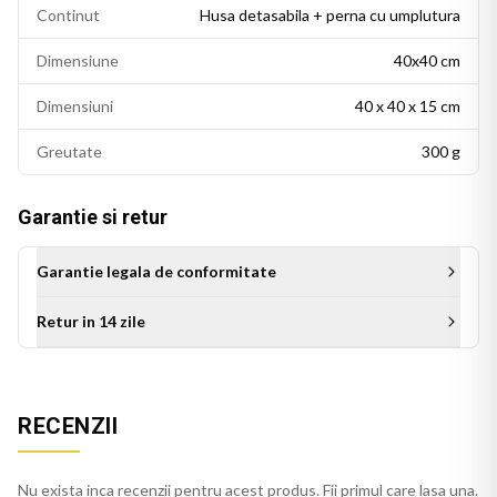
Continut
Husa detasabila + perna cu umplutura
Dimensiune
40x40 cm
Dimensiuni
40 x 40 x 15 cm
Greutate
300 g
Garantie si retur
Garantie legala de conformitate
Retur in 14 zile
RECENZII
Aceasta perna decorativa se potriveste intr-un living modern,
un dormitor cu accente colorate sau un birou personalizat.
Este potrivita si ca idee de cadou pentru persoanele cu un
Nu exista inca recenzii pentru acest produs. Fii primul care lasa una.