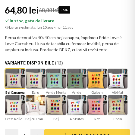
64,80 lei
68,88 lei
-
6
%
In stoc, gata de livrare
Livrare estimata:
lun 10 aug - mar 11 aug
Perna decorativa 40x40 cm bej canapea, imprimeu Pride Love is
Love Curcubeu. Husa detasabila cu fermoar invizibil, perna de
umplutura inclusa. Productie BEKZ, culori vii rezistente.
VARIANTE DISPONIBILE
(
12
)
Bej Canapea
Ecru
Verde Menta
Verde
Galben
Alb Mat
Crem Reliefat
Bej cu Franjuri
Bej
Roz
Crem
Alb Pufos