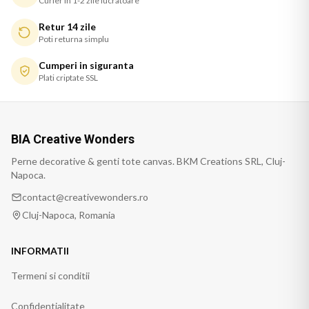
Curier in 1-2 zile lucratoare
Retur 14 zile
Poti returna simplu
Cumperi in siguranta
Plati criptate SSL
BIA Creative Wonders
Perne decorative & genti tote canvas. BKM Creations SRL, Cluj-
Napoca.
contact@creativewonders.ro
Cluj-Napoca, Romania
INFORMATII
Termeni si conditii
Confidentialitate