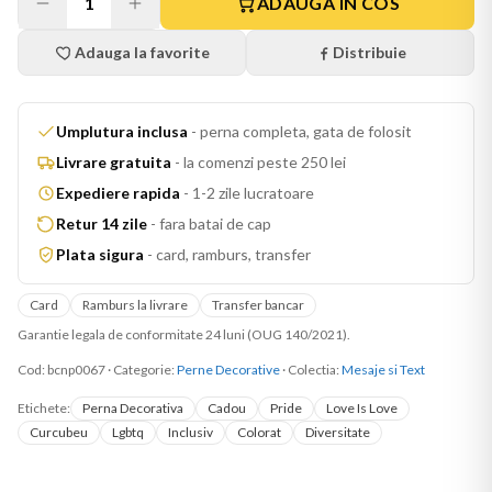
1
ADAUGA IN COS
Adauga la favorite
Distribuie
Umplutura inclusa
-
perna completa, gata de folosit
Livrare gratuita
-
la comenzi peste 250 lei
Expediere rapida
-
1-2 zile lucratoare
Retur 14 zile
-
fara batai de cap
Plata sigura
-
card, ramburs, transfer
Card
Ramburs la livrare
Transfer bancar
Garantie legala de conformitate 24 luni (OUG 140/2021).
Cod:
bcnp0067
·
Categorie:
Perne Decorative
· Colectia:
Mesaje si Text
Etichete:
Perna Decorativa
Cadou
Pride
Love Is Love
Curcubeu
Lgbtq
Inclusiv
Colorat
Diversitate