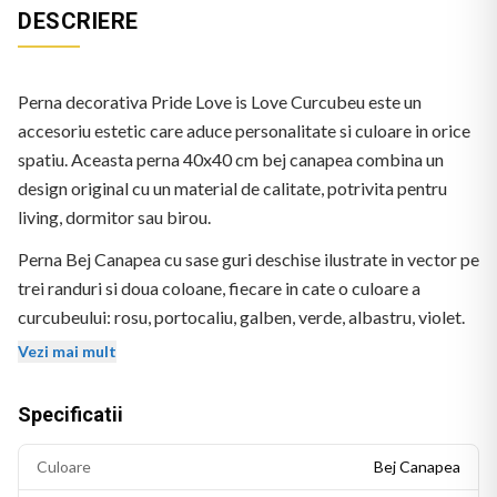
DESCRIERE
Perna decorativa Pride Love is Love Curcubeu este un
accesoriu estetic care aduce personalitate si culoare in orice
spatiu. Aceasta perna 40x40 cm bej canapea combina un
design original cu un material de calitate, potrivita pentru
living, dormitor sau birou.
Perna Bej Canapea cu sase guri deschise ilustrate in vector pe
trei randuri si doua coloane, fiecare in cate o culoare a
curcubeului: rosu, portocaliu, galben, verde, albastru, violet.
Textul PRIDE! apare deasupra in litere colorate cu o
Vezi mai mult
inimioara violeta. Textul LOVE IS LOVE apare jos in litere
colorate. Fond bej.
Specificatii
Culoare
Bej Canapea