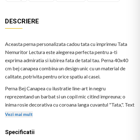
DESCRIERE
Aceasta perna personalizata cadou tata cu imprimeu Tata
Nemuritor Lectura este alegerea perfecta pentru a-ti
exprima admiratia si iubirea fata de tatal tau. Perna 40x40
cm bej canapea combina un design unic cu un material de
calitate, potrivita pentru orice spatiu al casei.
Perna Bej Canapea cu ilustratie line-art in negru
reprezentand un barbat si un copil mic citind impreuna; o
inima rosie decorativa cu coroana langa cuvantul "Tata,". Text
negru: "Tata, daca viata ta ar depinde de iubirea pe care ti-o
Vezi mai mult
port, ai fi Nemuritor". Logo BEKZ in coltul stanga-jos.
Specificatii