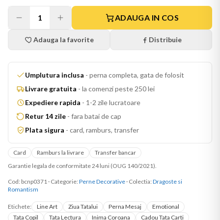
1
ADAUGA IN COS
Adauga la favorite
Distribuie
Umplutura inclusa
-
perna completa, gata de folosit
Livrare gratuita
-
la comenzi peste 250 lei
Expediere rapida
-
1-2 zile lucratoare
Retur 14 zile
-
fara batai de cap
Plata sigura
-
card, ramburs, transfer
Card
Ramburs la livrare
Transfer bancar
Garantie legala de conformitate 24 luni (OUG 140/2021).
Cod:
bcnp0371
·
Categorie:
Perne Decorative
· Colectia:
Dragoste si
Romantism
Etichete:
Line Art
Ziua Tatalui
Perna Mesaj
Emotional
Tata Copil
Tata Lectura
Inima Coroana
Cadou Tata Carti