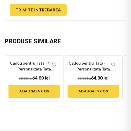
TRIMITE INTREBAREA
PRODUSE SIMILARE
-
6
%
-
6
%
-
6
Cadou pentru Tata - Perna
Cadou pentru Tata - Perna
C
Personalizata Tata
Personalizata Tata
Nemuritor Bi...
Supererou Ne...
64,80 lei
64,80 lei
68,88 lei
68,88 lei
ADAUGA IN COS
ADAUGA IN COS