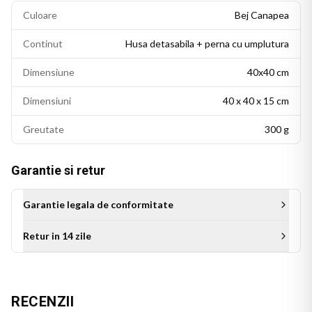
Culoare
Bej Canapea
Continut
Husa detasabila + perna cu umplutura
Dimensiune
40x40 cm
Dimensiuni
40 x 40 x 15 cm
Greutate
300 g
Garantie si retur
Garantie legala de conformitate
Retur in 14 zile
Aceasta perna personalizata este cadoul ideal pentru tata cu
RECENZII
ocazia zilei de nastere, Zilei Tatalui sau a oricarui alt moment