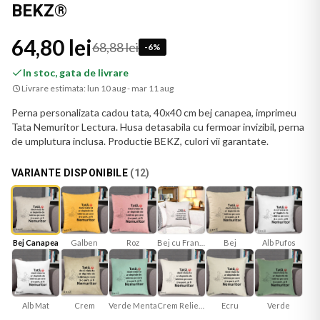
BEKZ®
64,80 lei
68,88 lei
-
6
%
In stoc, gata de livrare
Livrare estimata:
lun 10 aug - mar 11 aug
Perna personalizata cadou tata, 40x40 cm bej canapea, imprimeu
Tata Nemuritor Lectura. Husa detasabila cu fermoar invizibil, perna
de umplutura inclusa. Productie BEKZ, culori vii garantate.
VARIANTE DISPONIBILE
(
12
)
Bej Canapea
Galben
Roz
Bej cu Franjuri
Bej
Alb Pufos
Alb Mat
Verde Menta
Crem Reliefat
Ecru
Verde
Crem