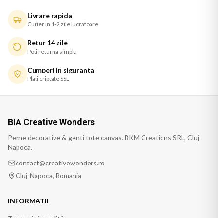
Livrare rapida
Curier in 1-2 zile lucratoare
Retur 14 zile
Poti returna simplu
Cumperi in siguranta
Plati criptate SSL
BIA Creative Wonders
Perne decorative & genti tote canvas. BKM Creations SRL, Cluj-
Napoca.
contact@creativewonders.ro
Cluj-Napoca, Romania
INFORMATII