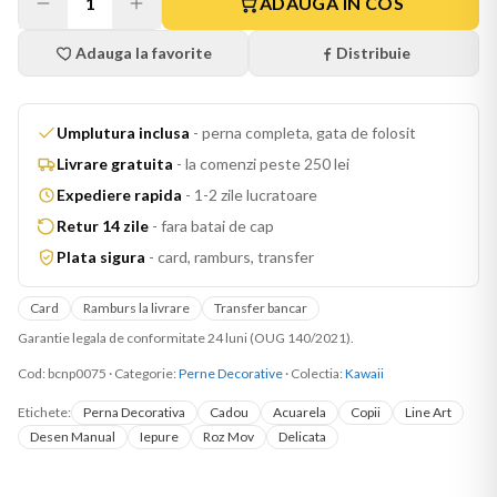
1
ADAUGA IN COS
Adauga la favorite
Distribuie
Umplutura inclusa
-
perna completa, gata de folosit
Livrare gratuita
-
la comenzi peste 250 lei
Expediere rapida
-
1-2 zile lucratoare
Retur 14 zile
-
fara batai de cap
Plata sigura
-
card, ramburs, transfer
Card
Ramburs la livrare
Transfer bancar
Garantie legala de conformitate 24 luni (OUG 140/2021).
Cod:
bcnp0075
·
Categorie:
Perne Decorative
· Colectia:
Kawaii
Etichete:
Perna Decorativa
Cadou
Acuarela
Copii
Line Art
Desen Manual
Iepure
Roz Mov
Delicata