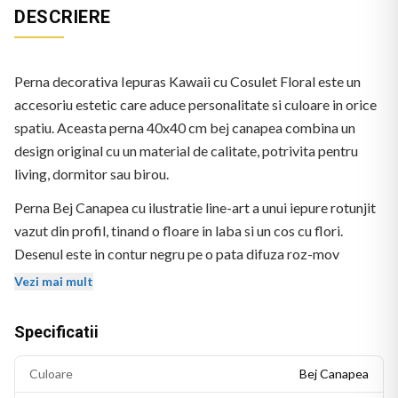
DESCRIERE
Perna decorativa Iepuras Kawaii cu Cosulet Floral este un
accesoriu estetic care aduce personalitate si culoare in orice
spatiu. Aceasta perna 40x40 cm bej canapea combina un
design original cu un material de calitate, potrivita pentru
living, dormitor sau birou.
Perna Bej Canapea cu ilustratie line-art a unui iepure rotunjit
vazut din profil, tinand o floare in laba si un cos cu flori.
Desenul este in contur negru pe o pata difuza roz-mov
acuarela. Stil desen manual simplu. Fara text vizibil.
Vezi mai mult
Specificatii
Culoare
Bej Canapea