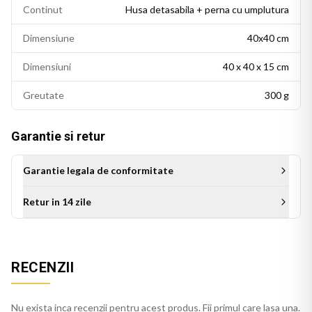
Continut
Husa detasabila + perna cu umplutura
Dimensiune
40x40 cm
Dimensiuni
40 x 40 x 15 cm
Greutate
300 g
Garantie si retur
Garantie legala de conformitate
Retur in 14 zile
Aceasta perna decorativa se potriveste intr-un living modern,
un dormitor cu accente colorate sau un birou personalizat.
RECENZII
Este potrivita si ca idee de cadou pentru persoanele cu un
gust estetic rafinat.
Nu exista inca recenzii pentru acest produs. Fii primul care lasa una.