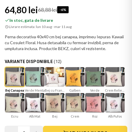
64,80 lei
68,88 lei
-
6
%
In stoc, gata de livrare
Livrare estimata:
lun 10 aug - mar 11 aug
Perna decorativa 40x40 cm bej canapea, imprimeu Iepuras Kawaii
cu Cosulet Floral. Husa detasabila cu fermoar invizibil, perna de
umplutura inclusa. Productie BEKZ, culori vii rezistente.
VARIANTE DISPONIBILE
(
12
)
Bej Canapea
Verde Menta
Bej cu Franjuri
Galben
Verde
Crem Reliefat
Ecru
Alb Mat
Bej
Roz
Crem
Alb Pufos