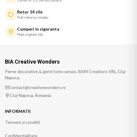
Curier in 1-2 zile lucratoare
Retur 14 zile
Poti returna simplu
Cumperi in siguranta
Plati criptate SSL
BIA Creative Wonders
Perne decorative & genti tote canvas. BKM Creations SRL, Cluj-
Napoca.
contact@creativewonders.ro
Cluj-Napoca, Romania
INFORMATII
Termeni si conditii
Confidentialitate