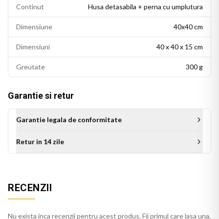
Continut
Husa detasabila + perna cu umplutura
Dimensiune
40x40 cm
Dimensiuni
40 x 40 x 15 cm
Greutate
300 g
Garantie si retur
Garantie legala de conformitate
Retur in 14 zile
Aceasta perna decorativa se potriveste intr-un living modern,
un dormitor cu accente colorate sau un birou personalizat.
RECENZII
Este potrivita si ca idee de cadou pentru persoanele cu un
gust estetic rafinat.
Nu exista inca recenzii pentru acest produs. Fii primul care lasa una.