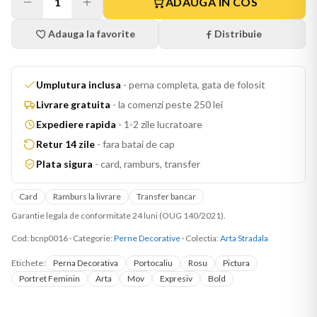
1
ADAUGA IN COS
Adauga la favorite
Distribuie
Umplutura inclusa
-
perna completa, gata de folosit
Livrare gratuita
-
la comenzi peste 250 lei
Expediere rapida
-
1-2 zile lucratoare
Retur 14 zile
-
fara batai de cap
Plata sigura
-
card, ramburs, transfer
Card
Ramburs la livrare
Transfer bancar
Garantie legala de conformitate 24 luni (OUG 140/2021).
Cod:
bcnp0016
·
Categorie:
Perne Decorative
· Colectia:
Arta Stradala
Etichete:
Perna Decorativa
Portocaliu
Rosu
Pictura
Portret Feminin
Arta
Mov
Expresiv
Bold