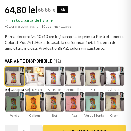
64,80 lei
68,88 lei
-
6
%
In stoc, gata de livrare
Livrare estimata:
lun 10 aug - mar 11 aug
Perna decorativa 40x40 cm bej canapea, imprimeu Portret Femeie
Colorat Pop Art. Husa detasabila cu fermoar invizibil, perna de
umplutura inclusa. Productie BEKZ, culori vii rezistente.
VARIANTE DISPONIBILE
(
12
)
Bej Canapea
Bej cu Franjuri
Crem Reliefat
Ecru
Alb Mat
Alb Pufos
Verde
Galben
Bej
Roz
Verde Menta
Crem