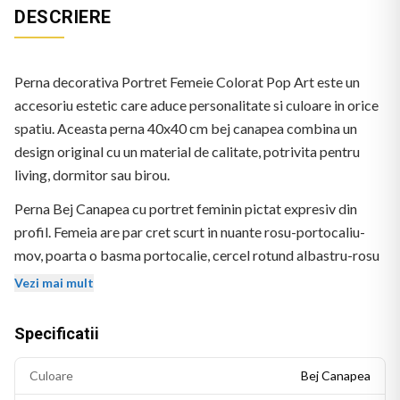
DESCRIERE
Perna decorativa Portret Femeie Colorat Pop Art este un
accesoriu estetic care aduce personalitate si culoare in orice
spatiu. Aceasta perna 40x40 cm bej canapea combina un
design original cu un material de calitate, potrivita pentru
living, dormitor sau birou.
Perna Bej Canapea cu portret feminin pictat expresiv din
profil. Femeia are par cret scurt in nuante rosu-portocaliu-
mov, poarta o basma portocalie, cercel rotund albastru-rosu
si un top rosu-verde. Culori vii in tuse late. Fara text vizibil.
Vezi mai mult
Specificatii
Culoare
Bej Canapea