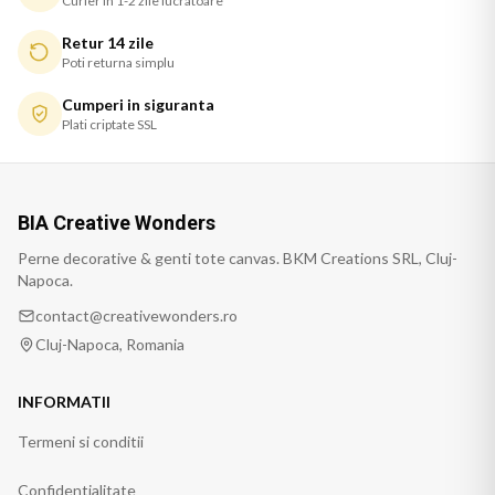
Curier in 1-2 zile lucratoare
Retur 14 zile
Poti returna simplu
Cumperi in siguranta
Plati criptate SSL
BIA Creative Wonders
Perne decorative & genti tote canvas. BKM Creations SRL, Cluj-
Napoca.
contact@creativewonders.ro
Cluj-Napoca, Romania
INFORMATII
Termeni si conditii
Confidentialitate