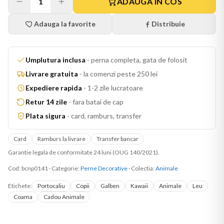
1
ADAUGA IN COS
Adauga la favorite
Distribuie
Umplutura inclusa
-
perna completa, gata de folosit
Livrare gratuita
-
la comenzi peste 250 lei
Expediere rapida
-
1-2 zile lucratoare
Retur 14 zile
-
fara batai de cap
Plata sigura
-
card, ramburs, transfer
Card
Ramburs la livrare
Transfer bancar
Garantie legala de conformitate 24 luni (OUG 140/2021).
Cod:
bcnp0141
·
Categorie:
Perne Decorative
· Colectia:
Animale
Etichete:
Portocaliu
Copii
Galben
Kawaii
Animale
Leu
Coama
Cadou Animale