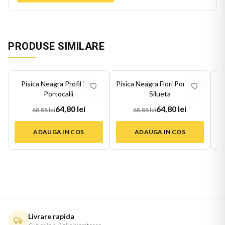
PRODUSE SIMILARE
-
6
%
-
6
%
-
6
Pisica Neagra Profil Flori
Pisica Neagra Flori Portocalii
Portocalii
Silueta
64,80 lei
64,80 lei
68,88 lei
68,88 lei
ADAUGA IN COS
ADAUGA IN COS
Livrare rapida