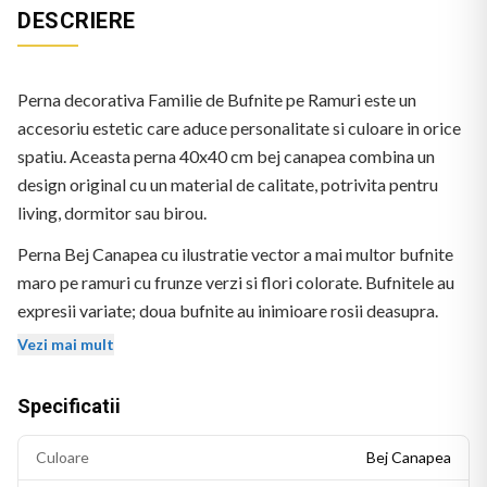
DESCRIERE
Perna decorativa Familie de Bufnite pe Ramuri este un
accesoriu estetic care aduce personalitate si culoare in orice
spatiu. Aceasta perna 40x40 cm bej canapea combina un
design original cu un material de calitate, potrivita pentru
living, dormitor sau birou.
Perna Bej Canapea cu ilustratie vector a mai multor bufnite
maro pe ramuri cu frunze verzi si flori colorate. Bufnitele au
expresii variate; doua bufnite au inimioare rosii deasupra.
Fundal bej. Logo BEKZ in coltul stanga-jos.
Vezi mai mult
Specificatii
Culoare
Bej Canapea