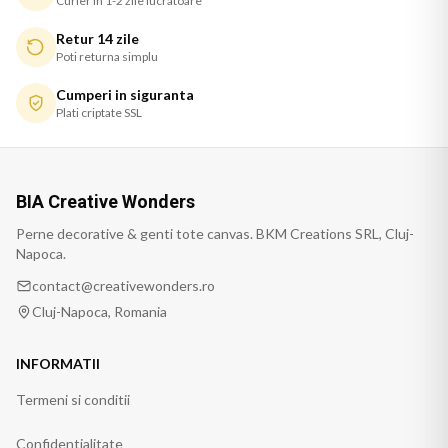
Curier in 1-2 zile lucratoare
Retur 14 zile
Poti returna simplu
Cumperi in siguranta
Plati criptate SSL
BIA Creative Wonders
Perne decorative & genti tote canvas. BKM Creations SRL, Cluj-
Napoca.
contact@creativewonders.ro
Cluj-Napoca, Romania
INFORMATII
Termeni si conditii
Confidentialitate