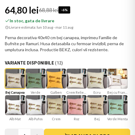
64,80 lei
68,88 lei
-
6
%
In stoc, gata de livrare
Livrare estimata:
lun 10 aug - mar 11 aug
Perna decorativa 40x40 cm bej canapea, imprimeu Familie de
Bufnite pe Ramuri. Husa detasabila cu fermoar invizibil, perna de
umplutura inclusa. Productie BEKZ, culori vii rezistente.
VARIANTE DISPONIBILE
(
12
)
Bej Canapea
Verde
Galben
Crem Reliefat
Ecru
Bej cu Franjuri
Alb Mat
Roz
Bej
Verde Menta
Crem
Alb Pufos