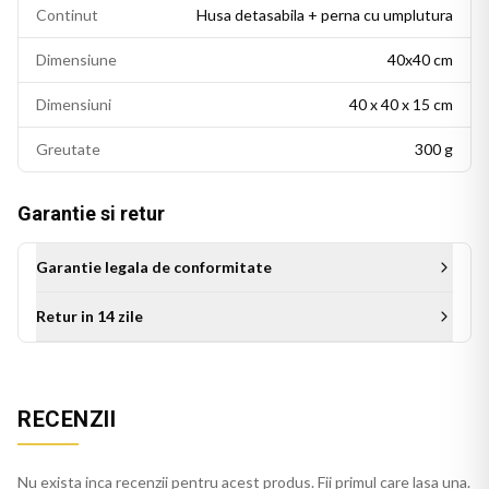
Continut
Husa detasabila + perna cu umplutura
Dimensiune
40x40 cm
Dimensiuni
40 x 40 x 15 cm
Greutate
300 g
Garantie si retur
Garantie legala de conformitate
Retur in 14 zile
Aceasta perna decorativa se potriveste intr-un living modern,
un dormitor cu accente colorate sau un birou personalizat.
RECENZII
Este potrivita si ca idee de cadou pentru persoanele cu un
gust estetic rafinat.
Nu exista inca recenzii pentru acest produs. Fii primul care lasa una.