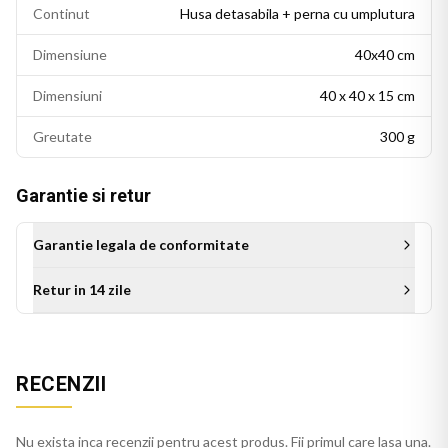
Continut
Husa detasabila + perna cu umplutura
Dimensiune
40x40 cm
Dimensiuni
40 x 40 x 15 cm
Greutate
300 g
Garantie si retur
Garantie legala de conformitate
Retur in 14 zile
Aceasta perna decorativa se potriveste intr-un living modern,
RECENZII
un dormitor cu accente colorate sau un birou personalizat.
Este potrivita si ca idee de cadou pentru persoanele cu un
gust estetic rafinat.
Nu exista inca recenzii pentru acest produs. Fii primul care lasa una.