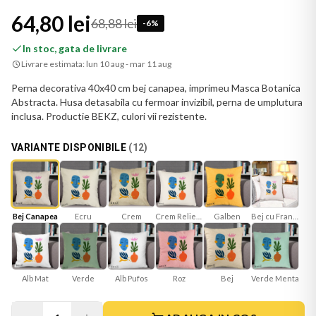
64,80 lei
68,88 lei
-
6
%
In stoc, gata de livrare
Livrare estimata:
lun 10 aug - mar 11 aug
Perna decorativa 40x40 cm bej canapea, imprimeu Masca Botanica
Abstracta. Husa detasabila cu fermoar invizibil, perna de umplutura
inclusa. Productie BEKZ, culori vii rezistente.
VARIANTE DISPONIBILE
(
12
)
Bej Canapea
Ecru
Crem Reliefat
Galben
Bej cu Franjuri
Crem
Alb Mat
Verde
Roz
Bej
Verde Menta
Alb Pufos