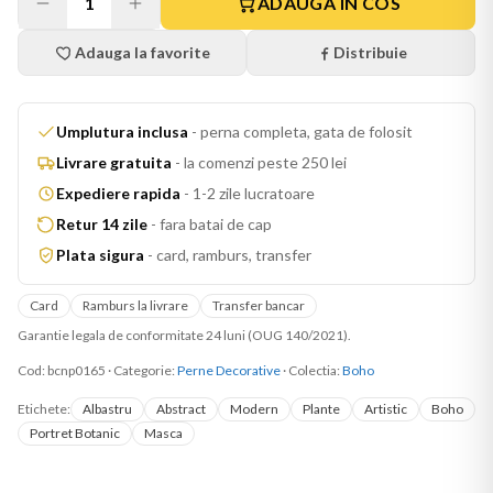
1
ADAUGA IN COS
Adauga la favorite
Distribuie
Umplutura inclusa
-
perna completa, gata de folosit
Livrare gratuita
-
la comenzi peste 250 lei
Expediere rapida
-
1-2 zile lucratoare
Retur 14 zile
-
fara batai de cap
Plata sigura
-
card, ramburs, transfer
Card
Ramburs la livrare
Transfer bancar
Garantie legala de conformitate 24 luni (OUG 140/2021).
Cod:
bcnp0165
·
Categorie:
Perne Decorative
· Colectia:
Boho
Etichete:
Albastru
Abstract
Modern
Plante
Artistic
Boho
Portret Botanic
Masca