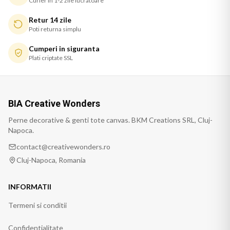
Curier in 1-2 zile lucratoare
Retur 14 zile
Poti returna simplu
Cumperi in siguranta
Plati criptate SSL
BIA Creative Wonders
Perne decorative & genti tote canvas. BKM Creations SRL, Cluj-
Napoca.
contact@creativewonders.ro
Cluj-Napoca, Romania
INFORMATII
Termeni si conditii
Confidentialitate