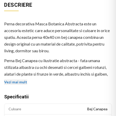
DESCRIERE
Perna decorativa Masca Botanica Abstracta este un
accesoriu estetic care aduce personalitate si culoare in orice
spatiu. Aceasta perna 40x40 cm bej canapea combina un
design original cu un material de calitate, potrivita pentru
living, dormitor sau birou.
Perna Bej Canapea cu ilustratie abstracta - fata umana
stilizata albastra cu ochi desenati si cercei galbeni rotunzi,
alaturi de plante si frunze in verde, albastru inchis si galben,
intr-un vas portocaliu. Stil flat grafic contemporan. Logo
Vezi mai mult
BEKZ in coltul stanga-jos.
Specificatii
Culoare
Bej Canapea