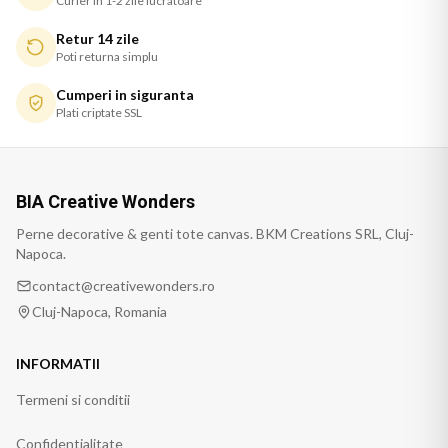
Curier in 1-2 zile lucratoare
Retur 14 zile
Poti returna simplu
Cumperi in siguranta
Plati criptate SSL
BIA Creative Wonders
Perne decorative & genti tote canvas. BKM Creations SRL, Cluj-
Napoca.
contact@creativewonders.ro
Cluj-Napoca, Romania
INFORMATII
Termeni si conditii
Confidentialitate