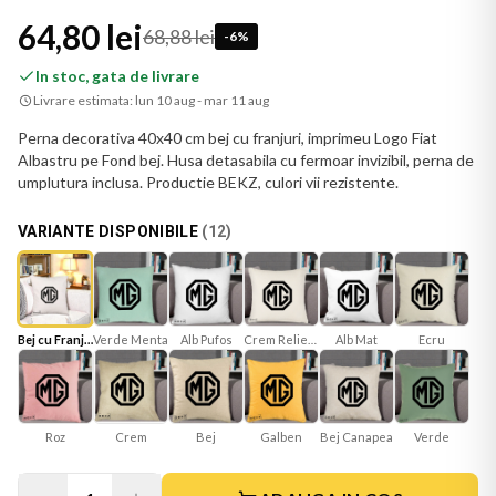
64,80 lei
68,88 lei
-
6
%
In stoc, gata de livrare
Livrare estimata:
lun 10 aug - mar 11 aug
Perna decorativa 40x40 cm bej cu franjuri, imprimeu Logo Fiat
Albastru pe Fond bej. Husa detasabila cu fermoar invizibil, perna de
umplutura inclusa. Productie BEKZ, culori vii rezistente.
VARIANTE DISPONIBILE
(
12
)
Bej cu Franjuri
Verde Menta
Crem Reliefat
Alb Mat
Ecru
Alb Pufos
Roz
Bej
Galben
Bej Canapea
Verde
Crem