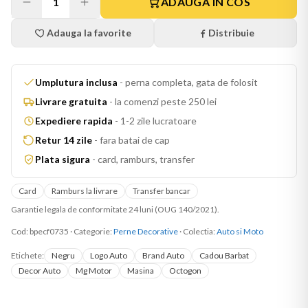
1
ADAUGA IN COS
Adauga la favorite
Distribuie
Umplutura inclusa
-
perna completa, gata de folosit
Livrare gratuita
-
la comenzi peste 250 lei
Expediere rapida
-
1-2 zile lucratoare
Retur 14 zile
-
fara batai de cap
Plata sigura
-
card, ramburs, transfer
Card
Ramburs la livrare
Transfer bancar
Garantie legala de conformitate 24 luni (OUG 140/2021).
Cod:
bpecf0735
·
Categorie:
Perne Decorative
· Colectia:
Auto si Moto
Etichete:
Negru
Logo Auto
Brand Auto
Cadou Barbat
Decor Auto
Mg Motor
Masina
Octogon