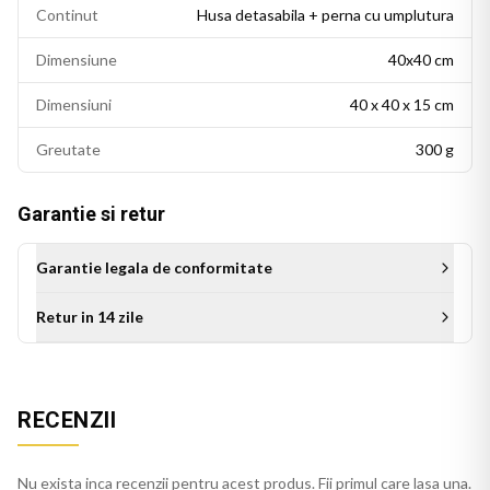
Continut
Husa detasabila + perna cu umplutura
Dimensiune
40x40 cm
Dimensiuni
40 x 40 x 15 cm
Greutate
300 g
Garantie si retur
Garantie legala de conformitate
Retur in 14 zile
Aceasta perna decorativa se potriveste intr-un living modern,
un dormitor cu accente colorate sau un birou personalizat.
RECENZII
Este potrivita si ca idee de cadou pentru persoanele cu un
gust estetic rafinat.
Nu exista inca recenzii pentru acest produs. Fii primul care lasa una.