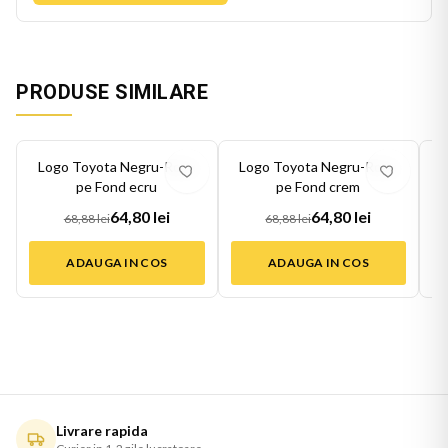
PRODUSE SIMILARE
-
6
%
-
6
%
-
6
Logo Toyota Negru-Rosu
Logo Toyota Negru-Rosu
pe Fond ecru
pe Fond crem
64,80 lei
64,80 lei
68,88 lei
68,88 lei
ADAUGA IN COS
ADAUGA IN COS
Livrare rapida