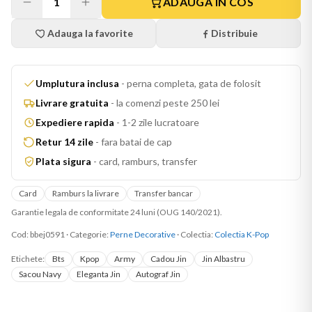
1
ADAUGA IN COS
Adauga la favorite
Distribuie
Umplutura inclusa
-
perna completa, gata de folosit
Livrare gratuita
-
la comenzi peste 250 lei
Expediere rapida
-
1-2 zile lucratoare
Retur 14 zile
-
fara batai de cap
Plata sigura
-
card, ramburs, transfer
Card
Ramburs la livrare
Transfer bancar
Garantie legala de conformitate 24 luni (OUG 140/2021).
Cod:
bbej0591
·
Categorie:
Perne Decorative
· Colectia:
Colectia K-Pop
Etichete:
Bts
Kpop
Army
Cadou Jin
Jin Albastru
Sacou Navy
Eleganta Jin
Autograf Jin