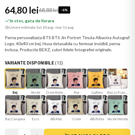
64,80 lei
68,88 lei
-
6
%
In stoc, gata de livrare
Livrare estimata:
lun 10 aug - mar 11 aug
Perna personalizata BTS BTS Jin Portret Tinuta Albastra Autograf
Logo, 40x40 cm bej. Husa detasabila cu fermoar invizibil, perna
inclusa. Productie BEKZ, culori fidele fotografiei originale.
VARIANTE DISPONIBILE
(
12
)
Bej
Verde
Crem Reliefat
Roz
Galben
Bej cu Franjuri
Bej Canapea
Ecru
Alb Mat
Verde Menta
Crem
Alb Pufos