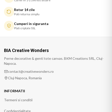
Curier in 1-2 zile lucratoare
Retur 14 zile
Poti returna simplu
Cumperi in siguranta
Plati criptate SSL
BIA Creative Wonders
Perne decorative & genti tote canvas. BKM Creations SRL, Cluj-
Napoca.
contact@creativewonders.ro
Cluj-Napoca, Romania
INFORMATII
Termeni si conditii
Confidentialitate