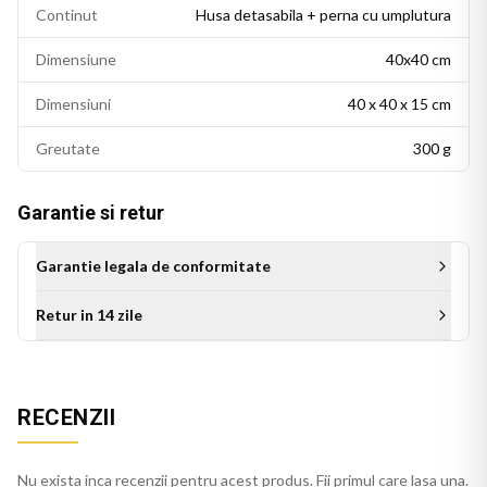
Continut
Husa detasabila + perna cu umplutura
Dimensiune
40x40 cm
Dimensiuni
40 x 40 x 15 cm
Greutate
300 g
Garantie si retur
Garantie legala de conformitate
Retur in 14 zile
Perna personalizata BTS este alegerea ideala ca idee de
cadou: potrivita pentru zile de nastere, Craciun sau orice alta
ocazie. Un produs de colectie care va fi apreciat de orice fan
RECENZII
K-pop, potrivit pe pat, canapea sau fotoliu.
Perna bej se integreaza usor in decorul casei, pe orice
Nu exista inca recenzii pentru acest produs. Fii primul care lasa una.