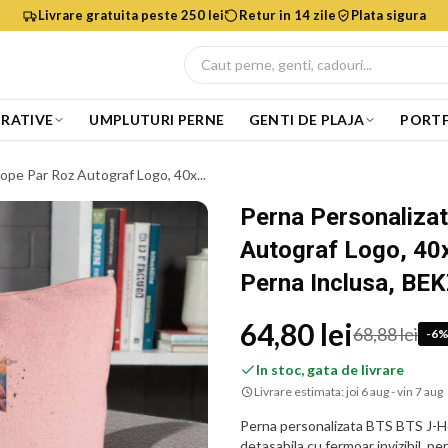
Livrare gratuita peste 250 lei
Retur in 14 zile
Plata sigura
RATIVE
UMPLUTURI PERNE
GENTI DE PLAJA
PORTF
ope Par Roz Autograf Logo, 40x...
Perna Personaliza
Autograf Logo, 40
Perna Inclusa, BE
64,80 lei
68,88 lei
-
6
In stoc, gata de livrare
Livrare estimata:
joi 6 aug - vin 7 aug
Perna personalizata BTS BTS J-H
detasabila cu fermoar invizibil, pe