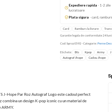
Expediere rapida
-
1-2 zile
lucratoare
Plata sigura
-
card, ramburs
Card
Ramburs la livrare
Trans
Garantie legala de conformitate 24 lu
Cod:
bproz0592
·
Categorie:
Perne Dec
Etichete:
Bts
Kpop
Army
J
Autograf Jhope
Cadou Jhope
Sp
S J-Hope Par Roz Autograf Logo este cadoul perfect
oz combina un design K-pop iconic cu un material de
ice ARMY.