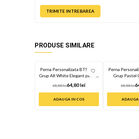
TRIMITE INTREBAREA
PRODUSE SIMILARE
-
6
%
-
6
%
Perna Personalizata BTS Foto
Perna Personal
Grup All-White Elegant pe Fo...
Grup Pastel 
Mem
64,80 lei
6
68,88 lei
68,88 lei
ADAUGA IN COS
ADAUGA 