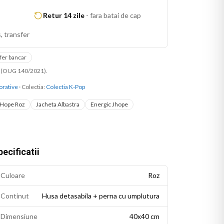
Retur 14 zile
-
fara batai de cap
, transfer
fer bancar
ni (OUG 140/2021).
orative
· Colectia:
Colectia K-Pop
 Hope Roz
Jacheta Albastra
Energic Jhope
ecificatii
Culoare
Roz
Continut
Husa detasabila + perna cu umplutura
Dimensiune
40x40 cm