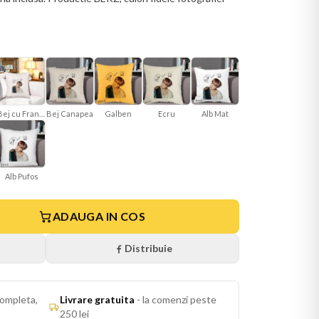
Bej cu Franjuri
Bej Canapea
Galben
Ecru
Alb Mat
Alb Pufos
ADAUGA IN COS
Distribuie
ompleta,
Livrare gratuita
-
la comenzi peste
250 lei