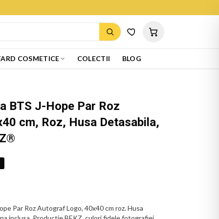
ARD COSMETICE
COLECTII
BLOG
ta BTS J-Hope Par Roz
x40 cm, Roz, Husa Detasabila,
KZ®
%
ope Par Roz Autograf Logo, 40x40 cm roz. Husa
rna inclusa. Productie BEKZ, culori fidele fotografiei