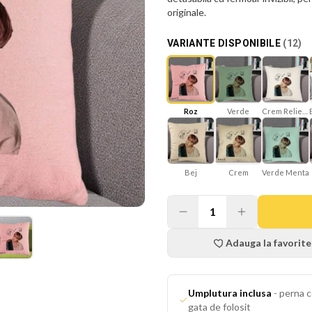
originale.
VARIANTE DISPONIBILE
(
12
)
Roz
Verde
Crem Reliefat
Bej
Verde Menta
Crem
1
Adauga la favorite
Umplutura inclusa
-
perna c
gata de folosit