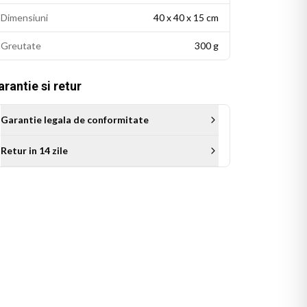
Dimensiuni
40 x 40 x 15 cm
Greutate
300 g
rantie si retur
Garantie legala de conformitate
Retur in 14 zile