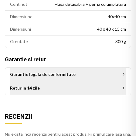
Continut
Husa detasabila + perna cu umplutura
Dimensiune
40x40 cm
Dimensiuni
40 x 40 x 15 cm
Greutate
300 g
Garantie si retur
Garantie legala de conformitate
Retur in 14 zile
Perna personalizata BTS este alegerea ideala ca idee de
cadou: potrivita pentru zile de nastere, Craciun sau orice alta
RECENZII
ocazie. Un produs de colectie care va fi apreciat de orice fan
K-pop, potrivit pe pat, canapea sau fotoliu.
Nu exista inca recenzii pentru acest produs. Fii primul care lasa una.