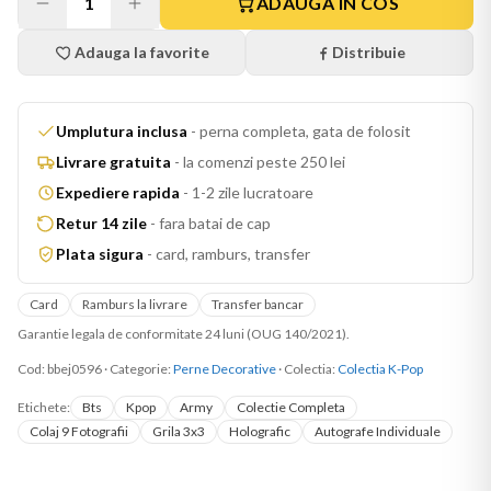
1
ADAUGA IN COS
Adauga la favorite
Distribuie
Umplutura inclusa
-
perna completa, gata de folosit
Livrare gratuita
-
la comenzi peste 250 lei
Expediere rapida
-
1-2 zile lucratoare
Retur 14 zile
-
fara batai de cap
Plata sigura
-
card, ramburs, transfer
Card
Ramburs la livrare
Transfer bancar
Garantie legala de conformitate 24 luni (OUG 140/2021).
Cod:
bbej0596
·
Categorie:
Perne Decorative
· Colectia:
Colectia K-Pop
Etichete:
Bts
Kpop
Army
Colectie Completa
Colaj 9 Fotografii
Grila 3x3
Holografic
Autografe Individuale