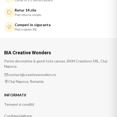
Curier in 1-2 zile lucratoare
Retur 14 zile
Poti returna simplu
Cumperi in siguranta
Plati criptate SSL
BIA Creative Wonders
Perne decorative & genti tote canvas. BKM Creations SRL, Cluj-
Napoca.
contact@creativewonders.ro
Cluj-Napoca, Romania
INFORMATII
Termeni si conditii
Confidentialitate