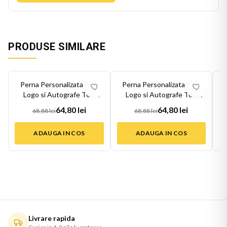
PRODUSE SIMILARE
-
6
%
-
6
%
-
6
Perna Personalizata BTS
Perna Personalizata BTS
Logo si Autografe Toti
Logo si Autografe Toti
Membrii Fo...
Membrii Fo...
64,80 lei
64,80 lei
68,88 lei
68,88 lei
ADAUGA IN COS
ADAUGA IN COS
Livrare rapida