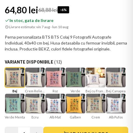
64,80 lei
68,88 lei
-
6
%
In stoc, gata de livrare
Livrare estimata:
vin 7 aug - lun 10 aug
Perna personalizata BTS BTS Colaj 9 Fotografii Autografe
Individual, 40x40 cm bej. Husa detasabila cu fermoar invizibil, perna
inclusa. Productie BEKZ, culori fidele fotografiei originale.
VARIANTE DISPONIBILE
(
12
)
Bej
Crem Reliefat
Roz
Verde
Bej cu Franjuri
Bej Canapea
Verde Menta
Ecru
Alb Mat
Galben
Crem
Alb Pufos