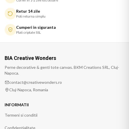
Curier in 1-2 zile lucratoare
Retur 14 zile
Poti returna simplu
Cumperi in siguranta
Plati criptate SSL
BIA Creative Wonders
Perne decorative & genti tote canvas. BKM Creations SRL, Cluj-
Napoca.
contact@creativewonders.ro
Cluj-Napoca, Romania
INFORMATII
Termeni si conditii
Confidentialitate