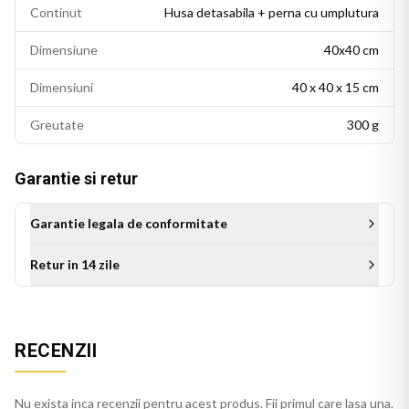
Continut
Husa detasabila + perna cu umplutura
Dimensiune
40x40 cm
Dimensiuni
40 x 40 x 15 cm
Greutate
300 g
Garantie si retur
Garantie legala de conformitate
Retur in 14 zile
Perna personalizata BTS este alegerea ideala ca idee de
cadou: potrivita pentru zile de nastere, Craciun sau orice alta
ocazie. Un produs de colectie care va fi apreciat de orice fan
K-pop, potrivit pe pat, canapea sau fotoliu.
RECENZII
Perna galben se integreaza usor in decorul casei, pe orice
Nu exista inca recenzii pentru acest produs. Fii primul care lasa una.
canapea, pat sau fotoliu. Culorile imprimate isi mentin