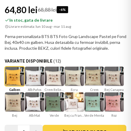
64,80 lei
68,88 lei
-
6
%
In stoc, gata de livrare
Livrare estimata:
lun 10 aug - mar 11 aug
Perna personalizata BTS BTS Foto Grup Landscape Pastel pe Fond
Bej, 40x40 cm galben. Husa detasabila cu fermoar invizibil, perna
inclusa. Productie BEKZ, culori fidele fotografiei originale.
VARIANTE DISPONIBILE
(
12
)
Galben
Crem Reliefat
Ecru
Bej Canapea
Crem
Alb Pufos
Bej
Alb Mat
Verde
Bej cu Franjuri
Verde Menta
Roz