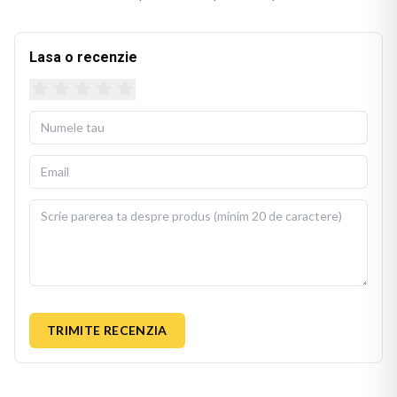
stralucirea si dupa spalari repetate.
Husa detasabila se poate spala la 30 de grade Celsius, cu
Lasa o recenzie
fermoar invizibil pentru scoatere si repunere usoara. Perna
de umplutura este inclusa in pachet, gata de folosit imediat
dupa livrare.
BEKZ este un brand de calitate care asigura culori vii si
detalii fidele ale ilustratiei originale. Imprimarea prin
sublimare garanteaza rezistenta culorilor la spalare si la
expunere indelungata la lumina. Dimensiuni: 40x40 cm.
TRIMITE RECENZIA