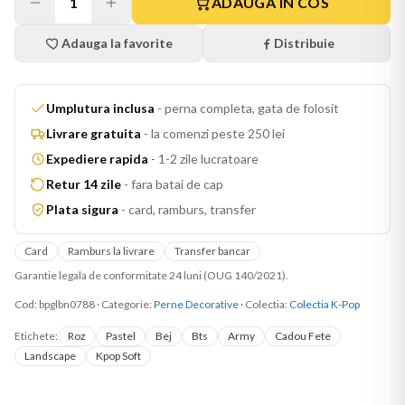
1
ADAUGA IN COS
Adauga la favorite
Distribuie
Umplutura inclusa
-
perna completa, gata de folosit
Livrare gratuita
-
la comenzi peste 250 lei
Expediere rapida
-
1-2 zile lucratoare
Retur 14 zile
-
fara batai de cap
Plata sigura
-
card, ramburs, transfer
Card
Ramburs la livrare
Transfer bancar
Garantie legala de conformitate 24 luni (OUG 140/2021).
Cod:
bpglbn0788
·
Categorie:
Perne Decorative
· Colectia:
Colectia K-Pop
Etichete:
Roz
Pastel
Bej
Bts
Army
Cadou Fete
Landscape
Kpop Soft