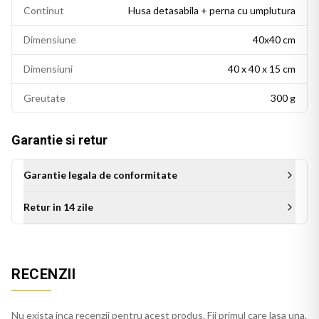
Continut
Husa detasabila + perna cu umplutura
Dimensiune
40x40 cm
Dimensiuni
40 x 40 x 15 cm
Greutate
300 g
Garantie si retur
Garantie legala de conformitate
Retur in 14 zile
Aceasta perna decorativa se potriveste intr-un living modern,
un dormitor cu accente colorate sau un birou personalizat.
Este potrivita si ca idee de cadou pentru persoanele cu un
RECENZII
gust estetic rafinat.
Perna crem se integreaza usor in decorul casei, pe orice
Nu exista inca recenzii pentru acest produs. Fii primul care lasa una.