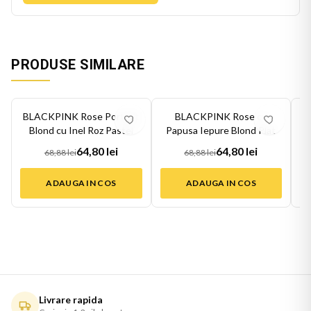
PRODUSE SIMILARE
-
6
%
-
6
%
-
6
BLACKPINK Rose Portrait
BLACKPINK Rose cu
B
Blond cu Inel Roz Pastel
Papusa Iepure Blond Plat
64,80 lei
64,80 lei
68,88 lei
68,88 lei
ADAUGA IN COS
ADAUGA IN COS
Livrare rapida