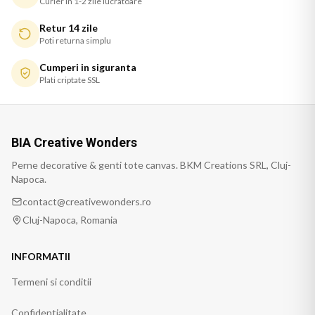
Curier in 1-2 zile lucratoare
Retur 14 zile
Poti returna simplu
Cumperi in siguranta
Plati criptate SSL
BIA Creative Wonders
Perne decorative & genti tote canvas. BKM Creations SRL, Cluj-
Napoca.
contact@creativewonders.ro
Cluj-Napoca, Romania
INFORMATII
Termeni si conditii
Confidentialitate