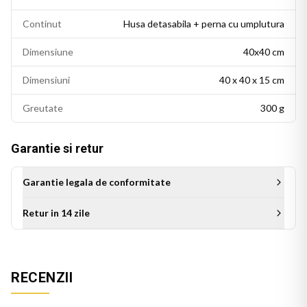
Continut
Husa detasabila + perna cu umplutura
Dimensiune
40x40 cm
Dimensiuni
40 x 40 x 15 cm
Greutate
300 g
Garantie si retur
Garantie legala de conformitate
Retur in 14 zile
Aceasta perna decorativa se potriveste intr-un living modern,
un dormitor cu accente colorate sau un birou personalizat.
RECENZII
Este potrivita si ca idee de cadou pentru persoanele cu un
gust estetic rafinat.