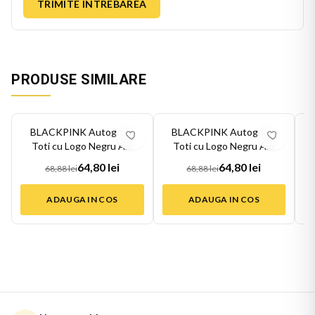
TRIMITE INTREBAREA
PRODUSE SIMILARE
-
6
%
-
6
%
-
6
BLACKPINK Autografe
BLACKPINK Autografe
Toti cu Logo Negru Alb
Toti cu Logo Negru Alb
64,80 lei
64,80 lei
68,88 lei
68,88 lei
ADAUGA IN COS
ADAUGA IN COS