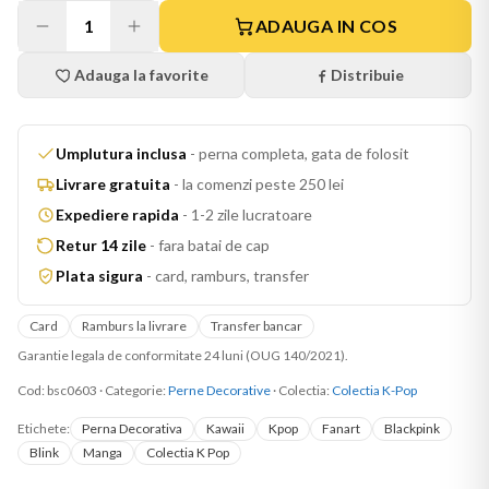
1
ADAUGA IN COS
Adauga la favorite
Distribuie
Umplutura inclusa
-
perna completa, gata de folosit
Livrare gratuita
-
la comenzi peste 250 lei
Expediere rapida
-
1-2 zile lucratoare
Retur 14 zile
-
fara batai de cap
Plata sigura
-
card, ramburs, transfer
Card
Ramburs la livrare
Transfer bancar
Garantie legala de conformitate 24 luni (OUG 140/2021).
Cod:
bsc0603
·
Categorie:
Perne Decorative
· Colectia:
Colectia K-Pop
Etichete:
Perna Decorativa
Kawaii
Kpop
Fanart
Blackpink
Blink
Manga
Colectia K Pop