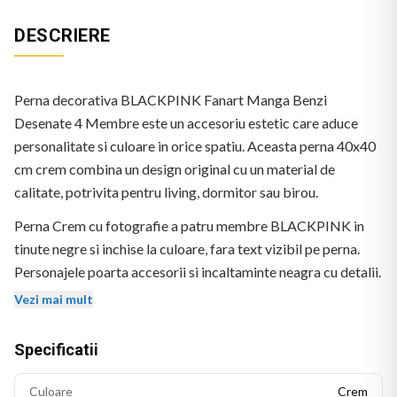
DESCRIERE
Perna decorativa BLACKPINK Fanart Manga Benzi
Desenate 4 Membre este un accesoriu estetic care aduce
personalitate si culoare in orice spatiu. Aceasta perna 40x40
cm crem combina un design original cu un material de
calitate, potrivita pentru living, dormitor sau birou.
Perna Crem cu fotografie a patru membre BLACKPINK in
tinute negre si inchise la culoare, fara text vizibil pe perna.
Personajele poarta accesorii si incaltaminte neagra cu detalii.
Logo BEKZ in coltul stanga-jos.
Vezi mai mult
Specificatii
Culoare
Crem