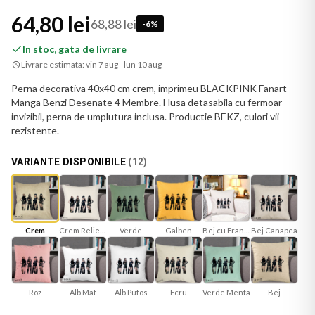
64,80 lei
68,88 lei
-
6
%
In stoc, gata de livrare
Livrare estimata:
vin 7 aug - lun 10 aug
Perna decorativa 40x40 cm crem, imprimeu BLACKPINK Fanart
Manga Benzi Desenate 4 Membre. Husa detasabila cu fermoar
invizibil, perna de umplutura inclusa. Productie BEKZ, culori vii
rezistente.
VARIANTE DISPONIBILE
(
12
)
Crem Reliefat
Verde
Galben
Bej cu Franjuri
Bej Canapea
Crem
Roz
Alb Mat
Ecru
Verde Menta
Bej
Alb Pufos