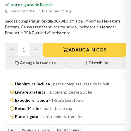
In stoc, gata de livrare
Livrare estimata:
lun 10 aug - mar 11 aug
Sacosa cumparaturi textila 38x34.5 cm alba, imprimeu Hexagons
Pattern. Canvas rezistent, toarte solide, inchidere cu fermoar.
Productie BEKZ, culori vii rezistente.
1
ADAUGA IN COS
Adauga la favorite
Distribuie
Umplutura inclusa
-
perna completa, gata de folosit
Livrare gratuita
-
la comenzi peste 250 lei
Expediere rapida
-
1-2 zile lucratoare
Retur 14 zile
-
fara batai de cap
Plata sigura
-
card, ramburs, transfer
Card
Ramburs la livrare
Transfer bancar