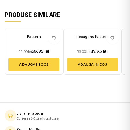
PRODUSE SIMILARE
-
27
%
-
27
%
-
27
Pattern
Hexagons Pattern
39,95 lei
39,95 lei
55,00 lei
55,00 lei
ADAUGA IN COS
ADAUGA IN COS
Livrare rapida
Curier in 1-2 zile lucratoare
Retur 14 zile