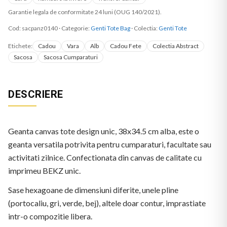
Garantie legala de conformitate 24 luni (OUG 140/2021).
Cod:
sacpanz0140
·
Categorie:
Genti Tote Bag
· Colectia:
Genti Tote
Etichete:
Cadou
Vara
Alb
Cadou Fete
Colectia Abstract
Sacosa
Sacosa Cumparaturi
DESCRIERE
Geanta canvas tote design unic, 38x34.5 cm alba, este o
geanta versatila potrivita pentru cumparaturi, facultate sau
activitati zilnice. Confectionata din canvas de calitate cu
imprimeu BEKZ unic.
Sase hexagoane de dimensiuni diferite, unele pline
(portocaliu, gri, verde, bej), altele doar contur, imprastiate
intr-o compozitie libera.