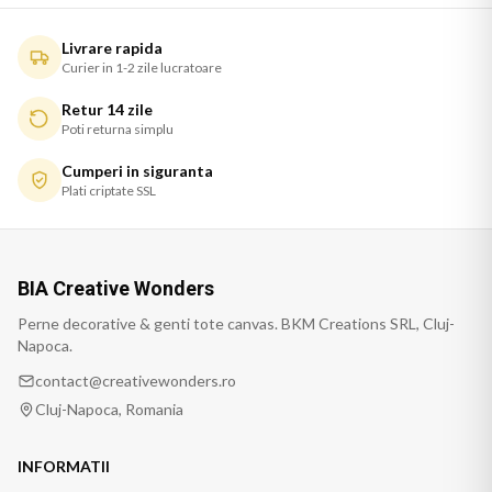
Livrare rapida
Curier in 1-2 zile lucratoare
Retur 14 zile
Poti returna simplu
Cumperi in siguranta
Plati criptate SSL
BIA Creative Wonders
Perne decorative & genti tote canvas. BKM Creations SRL, Cluj-
Napoca.
contact@creativewonders.ro
Cluj-Napoca, Romania
INFORMATII