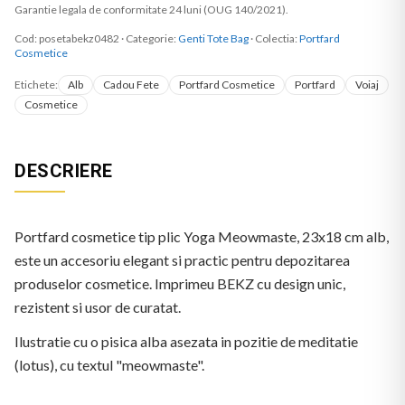
Garantie legala de conformitate 24 luni (OUG 140/2021).
Cod:
posetabekz0482
·
Categorie:
Genti Tote Bag
· Colectia:
Portfard
Cosmetice
Etichete:
Alb
Cadou Fete
Portfard Cosmetice
Portfard
Voiaj
Cosmetice
DESCRIERE
Portfard cosmetice tip plic Yoga Meowmaste, 23x18 cm alb,
este un accesoriu elegant si practic pentru depozitarea
produselor cosmetice. Imprimeu BEKZ cu design unic,
rezistent si usor de curatat.
Ilustratie cu o pisica alba asezata in pozitie de meditatie
(lotus), cu textul "meowmaste".