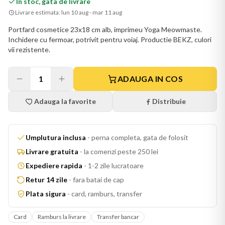
In stoc, gata de livrare
Livrare estimata:
lun 10 aug - mar 11 aug
Portfard cosmetice 23x18 cm alb, imprimeu Yoga Meowmaste.
Inchidere cu fermoar, potrivit pentru voiaj. Productie BEKZ, culori
vii rezistente.
1
ADAUGA IN COS
Adauga la favorite
Distribuie
Umplutura inclusa
-
perna completa, gata de folosit
Livrare gratuita
-
la comenzi peste 250 lei
Expediere rapida
-
1-2 zile lucratoare
Retur 14 zile
-
fara batai de cap
Plata sigura
-
card, ramburs, transfer
Card
Ramburs la livrare
Transfer bancar