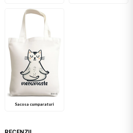
Sacosa cumparaturi
RECENZII