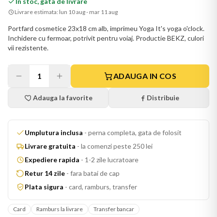
In stoc, gata de livrare
Livrare estimata:
lun 10 aug - mar 11 aug
Portfard cosmetice 23x18 cm alb, imprimeu Yoga It's yoga o'clock.
Inchidere cu fermoar, potrivit pentru voiaj. Productie BEKZ, culori
vii rezistente.
1
ADAUGA IN COS
Adauga la favorite
Distribuie
Umplutura inclusa
-
perna completa, gata de folosit
Livrare gratuita
-
la comenzi peste 250 lei
Expediere rapida
-
1-2 zile lucratoare
Retur 14 zile
-
fara batai de cap
Plata sigura
-
card, ramburs, transfer
Card
Ramburs la livrare
Transfer bancar