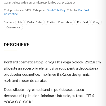
Garantie legala de conformitate 24 luni (OUG 140/2021).
Cod:
posetabekz0492
·
Categorie:
Genti Tote Bag
· Colectia:
Portfard
Cosmetice
Etichete:
Alb
Cadou Fete
Portfard Cosmetice
Portfard
Voiaj
Cosmetice
DESCRIERE
Portfard cosmetice tip plic Yoga It's yoga o'clock, 23x18 cm
alb, este un accesoriu elegant si practic pentru depozitarea
produselor cosmetice. Imprimeu BEKZ cu design unic,
rezistent si usor de curatat.
Doua siluete negre meditand in pozitie asezata, cu
decoratiuni tip bucle si inimioare intre ele, cu textul "IT S
YOGA O CLOCK".