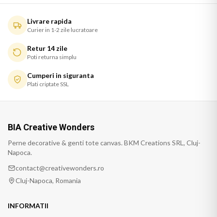
Livrare rapida
Curier in 1-2 zile lucratoare
Retur 14 zile
Poti returna simplu
Cumperi in siguranta
Plati criptate SSL
BIA Creative Wonders
Perne decorative & genti tote canvas. BKM Creations SRL, Cluj-
Napoca.
contact@creativewonders.ro
Cluj-Napoca, Romania
INFORMATII