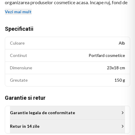
organizarea produselor cosmetice acasa. Incape ruj, fond de
ten, pensule si alte accesorii de machiaj.
Vezi mai mult
Materialul este rezistent si usor de curatat. Imprimarea prin
Specificatii
sublimare asigura culori vii care nu se decoloreaza dupa
spalari repetate.
Culoare
Alb
Dimensiuni: 23x18 cm. Potrivit pentru cosmetice, bijuterii
Continut
Portfard cosmetice
sau alte accesorii marunte. Inchidere cu fermoar.
BEKZ este un brand de calitate care asigura culori vii si
Dimensiune
23x18 cm
detalii fidele ale ilustratiei originale. Imprimarea prin
Greutate
150 g
sublimare garanteaza rezistenta culorilor la spalare si la
expunere indelungata la lumina.
Garantie si retur
Garantie legala de conformitate
Retur in 14 zile