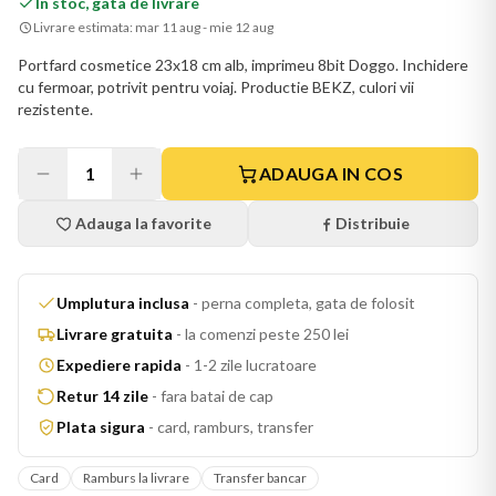
In stoc, gata de livrare
Livrare estimata:
mar 11 aug - mie 12 aug
Portfard cosmetice 23x18 cm alb, imprimeu 8bit Doggo. Inchidere
cu fermoar, potrivit pentru voiaj. Productie BEKZ, culori vii
rezistente.
1
ADAUGA IN COS
Adauga la favorite
Distribuie
Umplutura inclusa
-
perna completa, gata de folosit
Livrare gratuita
-
la comenzi peste 250 lei
Expediere rapida
-
1-2 zile lucratoare
Retur 14 zile
-
fara batai de cap
Plata sigura
-
card, ramburs, transfer
Card
Ramburs la livrare
Transfer bancar