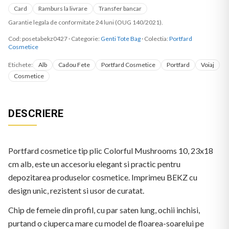
Card
Ramburs la livrare
Transfer bancar
Garantie legala de conformitate 24 luni (OUG 140/2021).
Cod:
posetabekz0427
·
Categorie:
Genti Tote Bag
· Colectia:
Portfard
Cosmetice
Etichete:
Alb
Cadou Fete
Portfard Cosmetice
Portfard
Voiaj
Cosmetice
DESCRIERE
Portfard cosmetice tip plic Colorful Mushrooms 10, 23x18
cm alb, este un accesoriu elegant si practic pentru
depozitarea produselor cosmetice. Imprimeu BEKZ cu
design unic, rezistent si usor de curatat.
Chip de femeie din profil, cu par saten lung, ochii inchisi,
purtand o ciuperca mare cu model de floarea-soarelui pe