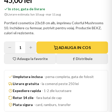
45,00 lei
In stoc, gata de livrare
Livrare estimata:
lun 10 aug - mar 11 aug
Portfard cosmetice 23x18 cm alb, imprimeu Colorful Mushrooms
10. Inchidere cu fermoar, potrivit pentru voiaj. Productie BEKZ,
culori vii rezistente.
1
ADAUGA IN COS
Adauga la favorite
Distribuie
Umplutura inclusa
-
perna completa, gata de folosit
Livrare gratuita
-
la comenzi peste 250 lei
Expediere rapida
-
1-2 zile lucratoare
Retur 14 zile
-
fara batai de cap
Plata sigura
-
card, ramburs, transfer