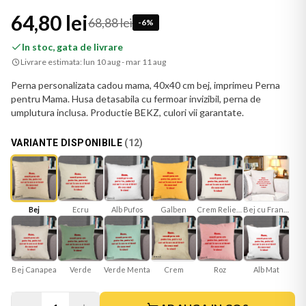
64,80 lei
68,88 lei
-
6
%
In stoc, gata de livrare
Livrare estimata:
lun 10 aug - mar 11 aug
Perna personalizata cadou mama, 40x40 cm bej, imprimeu Perna
pentru Mama. Husa detasabila cu fermoar invizibil, perna de
umplutura inclusa. Productie BEKZ, culori vii garantate.
VARIANTE DISPONIBILE
(
12
)
Bej
Ecru
Galben
Crem Reliefat
Bej cu Franjuri
Alb Pufos
Bej Canapea
Verde
Verde Menta
Roz
Alb Mat
Crem