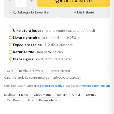
1
ADAUGA IN COS
Adauga la favorite
Distribuie
Umplutura inclusa
-
perna completa, gata de folosit
Livrare gratuita
-
la comenzi peste 250 lei
Expediere rapida
-
1-2 zile lucratoare
Retur 14 zile
-
fara batai de cap
Plata sigura
-
card, ramburs, transfer
Card
Ramburs la livrare
Transfer bancar
Garantie legala de conformitate 24 luni (OUG 140/2021).
Cod:
bbej0233
·
Categorie:
Perne Decorative
· Colectia:
Dragoste si Romantism
Etichete:
Mama
Cadou Mama
Roman
Umor
Dormit
Text Rosu
Iubire
Recunostinta