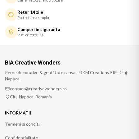
Curier in 1-2 zile lucratoare
Retur 14 zile
Poti returna simplu
Cumperi in siguranta
Plati criptate SSL
BIA Creative Wonders
Perne decorative & genti tote canvas. BKM Creations SRL, Cluj-
Napoca.
contact@creativewonders.ro
Cluj-Napoca, Romania
INFORMATII
Termeni si conditii
Confidentialitate