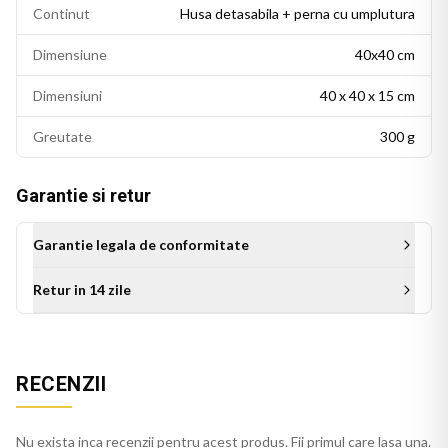
Continut
Husa detasabila + perna cu umplutura
Dimensiune
40x40 cm
Dimensiuni
40 x 40 x 15 cm
Greutate
300 g
Garantie si retur
Garantie legala de conformitate
Retur in 14 zile
Aceasta perna personalizata este cadoul ideal pentru mama
cu ocazia zilei de nastere, Zilei Mamei pe 8 Mai, sau a oricarui
alt moment special. Este un cadou de suflet care se
RECENZII
deosebeste de cadourile obisnuite si ramane un suvenir cu
valoare emotionala pe multi ani.
Nu exista inca recenzii pentru acest produs. Fii primul care lasa una.