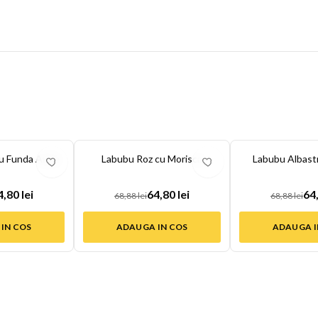
-
6
%
-
6
%
u Funda Aurie
Labubu Roz cu Morisca
Labubu Albastr
4,80 lei
64,80 lei
64,
68,88 lei
68,88 lei
IN COS
ADAUGA IN COS
ADAUGA I