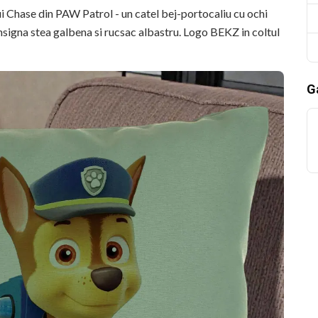
ui Chase din PAW Patrol - un catel bej-portocaliu cu ochi
nsigna stea galbena si rucsac albastru. Logo BEKZ in coltul
Ga