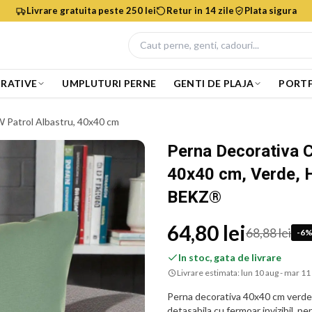
Livrare gratuita peste 250 lei
Retur in 14 zile
Plata sigura
RATIVE
UMPLUTURI PERNE
GENTI DE PLAJA
PORTF
 Patrol Albastru, 40x40 cm
Perna Decorativa 
40x40 cm, Verde, H
BEKZ®
64,80 lei
68,88 lei
-
6
In stoc, gata de livrare
Livrare estimata:
lun 10 aug - mar 11
Perna decorativa 40x40 cm verde
detasabila cu fermoar invizibil, p