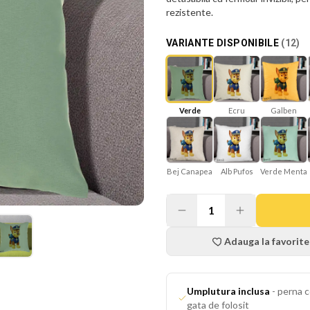
rezistente.
VARIANTE DISPONIBILE
(
12
)
Verde
Ecru
Galben
Bej Canapea
Verde Menta
Alb Pufos
1
Adauga la favorite
Umplutura inclusa
-
perna c
gata de folosit