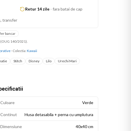
Retur 14 zile
-
fara batai de cap
, transfer
fer bancar
ni (OUG 140/2021).
orative
· Colectia:
Kawaii
atie
Stitch
Disney
Lilo
Urechi Mari
ecificatii
Culoare
Verde
Continut
Husa detasabila + perna cu umplutura
Dimensiune
40x40 cm