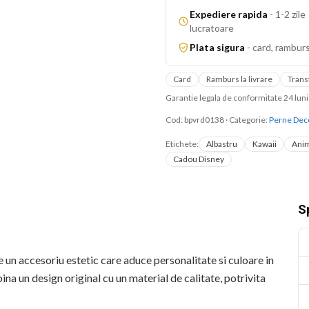
Expediere rapida
-
1-2 zile
lucratoare
Plata sigura
-
card, ramburs
Card
Ramburs la livrare
Trans
Garantie legala de conformitate 24 lu
Cod:
bpvrd0138
·
Categorie:
Perne Dec
Etichete:
Albastru
Kawaii
Anim
Cadou Disney
Sp
n accesoriu estetic care aduce personalitate si culoare in
a un design original cu un material de calitate, potrivita