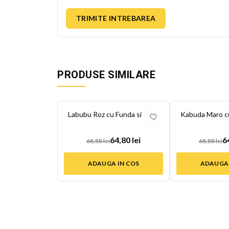
TRIMITE INTREBAREA
PRODUSE SIMILARE
-
6
%
-
6
%
Labubu Roz cu Funda si Carti
Kabuda Maro c
64,80 lei
6
68,88 lei
68,88 lei
ADAUGA IN COS
ADAUGA 