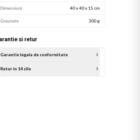
Dimensiuni
40 x 40 x 15 cm
Greutate
300 g
rantie si retur
Garantie legala de conformitate
Retur in 14 zile