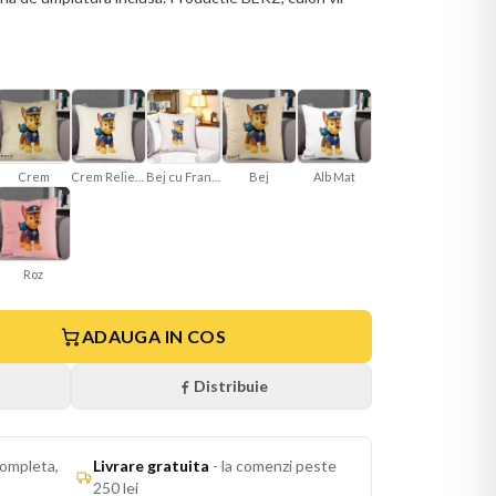
Crem Reliefat
Bej cu Franjuri
Bej
Alb Mat
Crem
Roz
ADAUGA IN COS
Distribuie
ompleta,
Livrare gratuita
-
la comenzi peste
250 lei