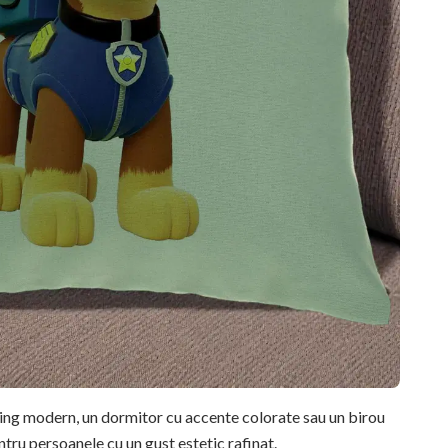
ving modern, un dormitor cu accente colorate sau un birou
ntru persoanele cu un gust estetic rafinat.