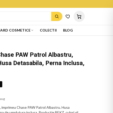
ARD COSMETICE
COLECTII
BLOG
Chase PAW Patrol Albastru,
usa Detasabila, Perna Inclusa,
%
 aug
, imprimeu Chase PAW Patrol Albastru. Husa
erna de umplutura inclusa. Productie BEKZ, culori vii