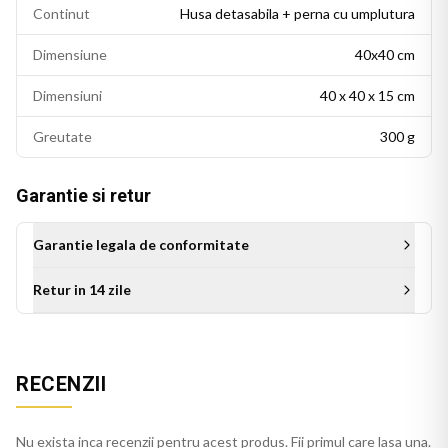
Continut
Husa detasabila + perna cu umplutura
Dimensiune
40x40 cm
Dimensiuni
40 x 40 x 15 cm
Greutate
300 g
Garantie si retur
Garantie legala de conformitate
Retur in 14 zile
Aceasta perna decorativa se potriveste intr-un living modern,
RECENZII
un dormitor cu accente colorate sau un birou personalizat.
Este potrivita si ca idee de cadou pentru persoanele cu un
gust estetic rafinat.
Nu exista inca recenzii pentru acest produs. Fii primul care lasa una.