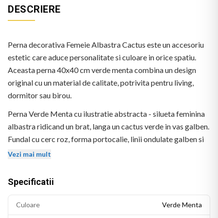
DESCRIERE
Perna decorativa Femeie Albastra Cactus este un accesoriu
estetic care aduce personalitate si culoare in orice spatiu.
Aceasta perna 40x40 cm verde menta combina un design
original cu un material de calitate, potrivita pentru living,
dormitor sau birou.
Perna Verde Menta cu ilustratie abstracta - silueta feminina
albastra ridicand un brat, langa un cactus verde in vas galben.
Fundal cu cerc roz, forma portocalie, linii ondulate galben si
forme albastre inchis. Stil flat grafic contemporan. Logo
Vezi mai mult
BEKZ in coltul stanga-jos.
Specificatii
Culoare
Verde Menta