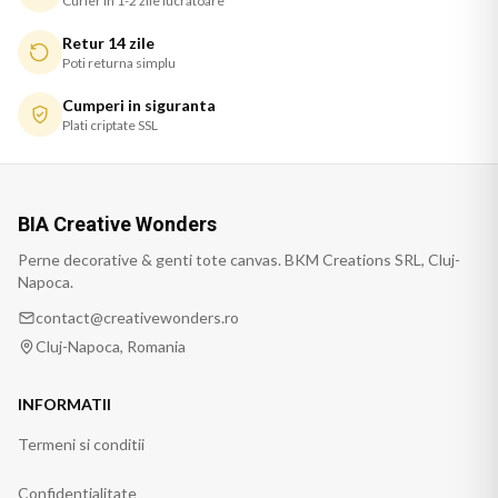
Curier in 1-2 zile lucratoare
Retur 14 zile
Poti returna simplu
Cumperi in siguranta
Plati criptate SSL
BIA Creative Wonders
Perne decorative & genti tote canvas. BKM Creations SRL, Cluj-
Napoca.
contact@creativewonders.ro
Cluj-Napoca, Romania
INFORMATII
Termeni si conditii
Confidentialitate