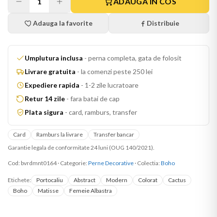
1
ADAUGA IN COS
Adauga la favorite
Distribuie
Umplutura inclusa
-
perna completa, gata de folosit
Livrare gratuita
-
la comenzi peste 250 lei
Expediere rapida
-
1-2 zile lucratoare
Retur 14 zile
-
fara batai de cap
Plata sigura
-
card, ramburs, transfer
Card
Ramburs la livrare
Transfer bancar
Garantie legala de conformitate 24 luni (OUG 140/2021).
Cod:
bvrdmnt0164
·
Categorie:
Perne Decorative
· Colectia:
Boho
Etichete:
Portocaliu
Abstract
Modern
Colorat
Cactus
Boho
Matisse
Femeie Albastra