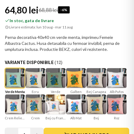
64,80 lei
68,88 lei
-
6
%
In stoc, gata de livrare
Livrare estimata:
lun 10 aug - mar 11 aug
Perna decorativa 40x40 cm verde menta, imprimeu Femeie
Albastra Cactus. Husa detasabila cu fermoar invizibil, perna de
umplutura inclusa. Productie BEKZ, culori vii rezistente.
VARIANTE DISPONIBILE
(
12
)
Verde Menta
Ecru
Verde
Galben
Bej Canapea
Alb Pufos
Crem Reliefat
Bej cu Franjuri
Alb Mat
Bej
Roz
Crem