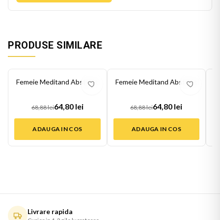
PRODUSE SIMILARE
-
6
%
-
6
%
-
6
Femeie Meditand Abstract
Femeie Meditand Abstract
F
64,80 lei
64,80 lei
68,88 lei
68,88 lei
ADAUGA IN COS
ADAUGA IN COS
Livrare rapida