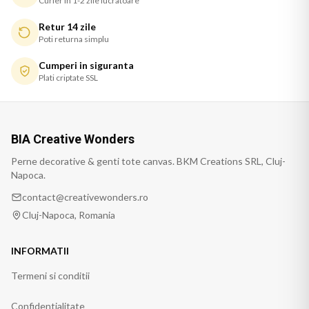
Curier in 1-2 zile lucratoare
Retur 14 zile
Poti returna simplu
Cumperi in siguranta
Plati criptate SSL
BIA Creative Wonders
Perne decorative & genti tote canvas. BKM Creations SRL, Cluj-
Napoca.
contact@creativewonders.ro
Cluj-Napoca, Romania
INFORMATII
Termeni si conditii
Confidentialitate