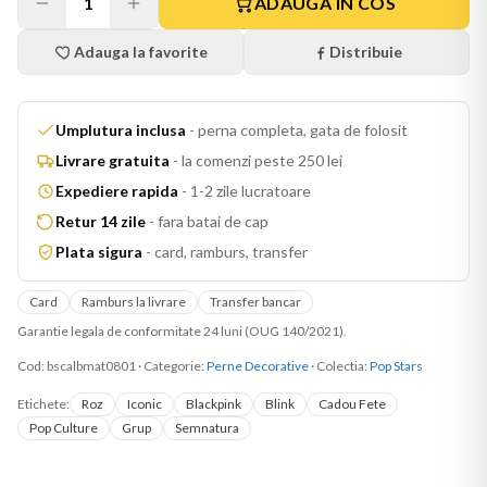
1
ADAUGA IN COS
Adauga la favorite
Distribuie
Umplutura inclusa
-
perna completa, gata de folosit
Livrare gratuita
-
la comenzi peste 250 lei
Expediere rapida
-
1-2 zile lucratoare
Retur 14 zile
-
fara batai de cap
Plata sigura
-
card, ramburs, transfer
Card
Ramburs la livrare
Transfer bancar
Garantie legala de conformitate 24 luni (OUG 140/2021).
Cod:
bscalbmat0801
·
Categorie:
Perne Decorative
· Colectia:
Pop Stars
Etichete:
Roz
Iconic
Blackpink
Blink
Cadou Fete
Pop Culture
Grup
Semnatura