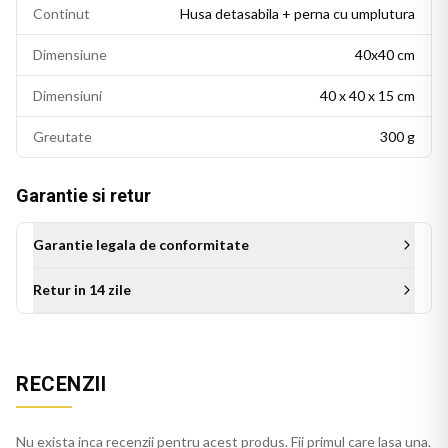
Continut
Husa detasabila + perna cu umplutura
Dimensiune
40x40 cm
Dimensiuni
40 x 40 x 15 cm
Greutate
300 g
Garantie si retur
Garantie legala de conformitate
Retur in 14 zile
Aceasta perna decorativa se potriveste intr-un living modern,
un dormitor cu accente colorate sau un birou personalizat.
RECENZII
Este potrivita si ca idee de cadou pentru persoanele cu un
gust estetic rafinat.
Nu exista inca recenzii pentru acest produs. Fii primul care lasa una.