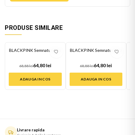
PRODUSE SIMILARE
-
6
%
-
6
%
-
6
BLACKPINK Semnaturi Roz
BLACKPINK Semnaturi Roz
B
64,80 lei
64,80 lei
68,88 lei
68,88 lei
ADAUGA IN COS
ADAUGA IN COS
Livrare rapida