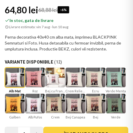
64,80 lei
68,88 lei
-
6
%
In stoc, gata de livrare
Livrare estimata:
vin 7 aug - lun 10 aug
Perna decorativa 40x40 cm alba mata, imprimeu BLACKPINK
Semnaturi si Foto. Husa detasabila cu fermoar invizibil, perna de
umplutura inclusa. Productie BEKZ, culori vii rezistente.
VARIANTE DISPONIBILE
(
12
)
Alb Mat
Roz
Bej cu Franjuri
Crem Reliefat
Ecru
Verde Menta
Galben
Bej Canapea
Bej
Verde
Crem
Alb Pufos