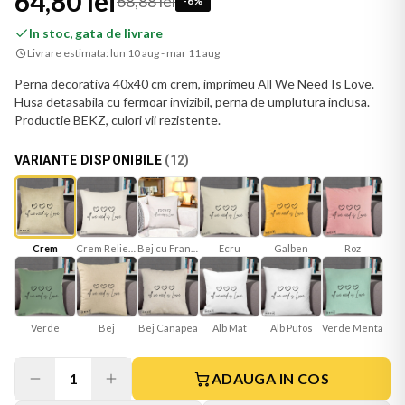
64,80 lei
68,88 lei
-
6
%
In stoc, gata de livrare
Livrare estimata:
lun 10 aug - mar 11 aug
Perna decorativa 40x40 cm crem, imprimeu All We Need Is Love.
Husa detasabila cu fermoar invizibil, perna de umplutura inclusa.
Productie BEKZ, culori vii rezistente.
VARIANTE DISPONIBILE
(
12
)
Crem Reliefat
Bej cu Franjuri
Ecru
Galben
Roz
Crem
Verde
Bej
Bej Canapea
Alb Mat
Verde Menta
Alb Pufos
1
ADAUGA IN COS