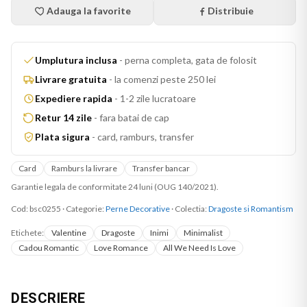
Adauga la favorite
Distribuie
Umplutura inclusa
-
perna completa, gata de folosit
Livrare gratuita
-
la comenzi peste 250 lei
Expediere rapida
-
1-2 zile lucratoare
Retur 14 zile
-
fara batai de cap
Plata sigura
-
card, ramburs, transfer
Card
Ramburs la livrare
Transfer bancar
Garantie legala de conformitate 24 luni (OUG 140/2021).
Cod:
bsc0255
·
Categorie:
Perne Decorative
· Colectia:
Dragoste si Romantism
Etichete:
Valentine
Dragoste
Inimi
Minimalist
Cadou Romantic
Love Romance
All We Need Is Love
DESCRIERE