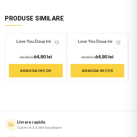
PRODUSE SIMILARE
-
6
%
-
6
%
-
6
Love You Doua Inimi
Love You Doua Inimi
64,80 lei
64,80 lei
68,88 lei
68,88 lei
ADAUGA IN COS
ADAUGA IN COS
Livrare rapida
Curier in 1-2 zile lucratoare