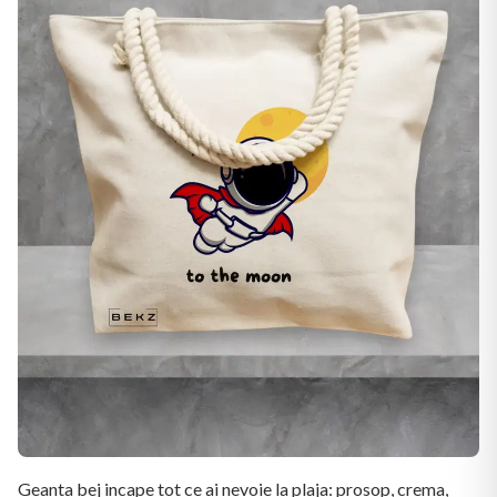
Geanta bej incape tot ce ai nevoie la plaja: prosop, crema,