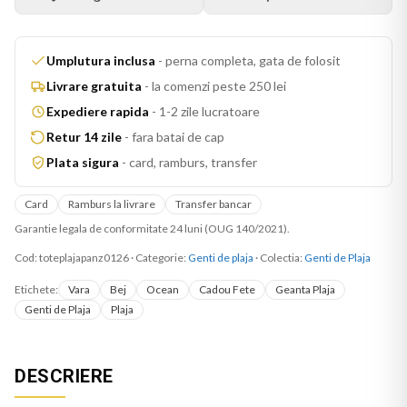
Umplutura inclusa
-
perna completa, gata de folosit
Livrare gratuita
-
la comenzi peste 250 lei
Expediere rapida
-
1-2 zile lucratoare
Retur 14 zile
-
fara batai de cap
Plata sigura
-
card, ramburs, transfer
Card
Ramburs la livrare
Transfer bancar
Garantie legala de conformitate 24 luni (OUG 140/2021).
Cod:
toteplajapanz0126
·
Categorie:
Genti de plaja
· Colectia:
Genti de Plaja
Etichete:
Vara
Bej
Ocean
Cadou Fete
Geanta Plaja
Genti de Plaja
Plaja
DESCRIERE