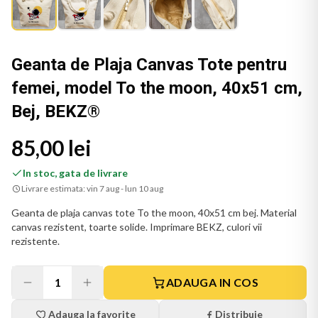
Geanta de Plaja Canvas Tote pentru
femei, model To the moon, 40x51 cm,
Bej, BEKZ®
85,00 lei
In stoc, gata de livrare
Livrare estimata:
vin 7 aug - lun 10 aug
Geanta de plaja canvas tote To the moon, 40x51 cm bej. Material
canvas rezistent, toarte solide. Imprimare BEKZ, culori vii
rezistente.
1
ADAUGA IN COS
Adauga la favorite
Distribuie