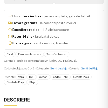
Umplutura inclusa
-
perna completa, gata de folosit
Livrare gratuita
-
la comenzi peste 250 lei
Expediere rapida
-
1-2 zile lucratoare
Retur 14 zile
-
fara batai de cap
Plata sigura
-
card, ramburs, transfer
Card
Ramburs la livrare
Transfer bancar
Garantie legala de conformitate 24 luni (OUG 140/2021).
Cod:
toteplajapanz0145
·
Categorie:
Genti de plaja
· Colectia:
Genti de Plaja
Etichete:
Vara
Bej
Ocean
Cadou Fete
Geanta Plaja
Genti de Plaja
Plaja
DESCRIERE