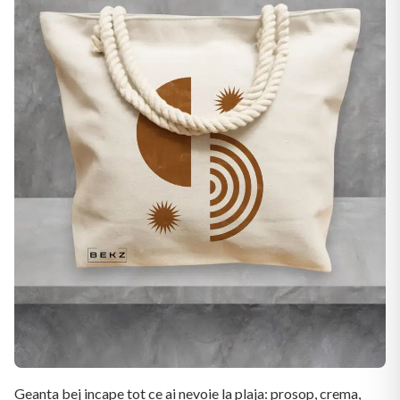
Geanta bej incape tot ce ai nevoie la plaja: prosop, crema,