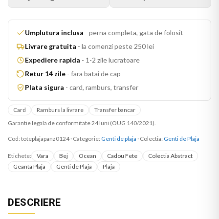
Umplutura inclusa
-
perna completa, gata de folosit
Livrare gratuita
-
la comenzi peste 250 lei
Expediere rapida
-
1-2 zile lucratoare
Retur 14 zile
-
fara batai de cap
Plata sigura
-
card, ramburs, transfer
Card
Ramburs la livrare
Transfer bancar
Garantie legala de conformitate 24 luni (OUG 140/2021).
Cod:
toteplajapanz0124
·
Categorie:
Genti de plaja
· Colectia:
Genti de Plaja
Etichete:
Vara
Bej
Ocean
Cadou Fete
Colectia Abstract
Geanta Plaja
Genti de Plaja
Plaja
DESCRIERE