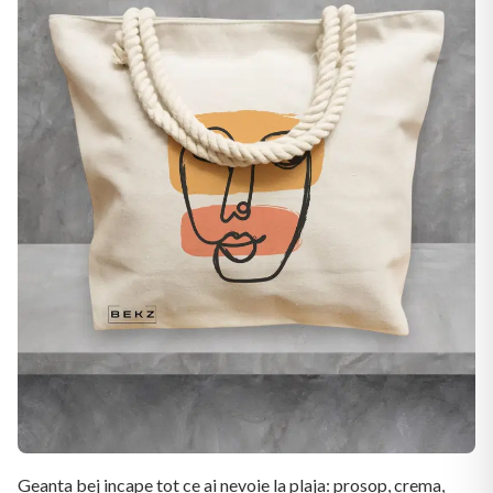
Geanta bej incape tot ce ai nevoie la plaja: prosop, crema,