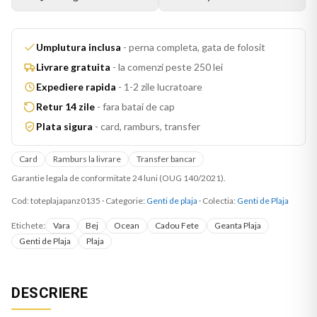
Umplutura inclusa
-
perna completa, gata de folosit
Livrare gratuita
-
la comenzi peste 250 lei
Expediere rapida
-
1-2 zile lucratoare
Retur 14 zile
-
fara batai de cap
Plata sigura
-
card, ramburs, transfer
Card
Ramburs la livrare
Transfer bancar
Garantie legala de conformitate 24 luni (OUG 140/2021).
Cod:
toteplajapanz0135
·
Categorie:
Genti de plaja
· Colectia:
Genti de Plaja
Etichete:
Vara
Bej
Ocean
Cadou Fete
Geanta Plaja
Genti de Plaja
Plaja
DESCRIERE