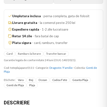
Umplutura inclusa
-
perna completa, gata de folosit
Livrare gratuita
-
la comenzi peste 250 lei
Expediere rapida
-
1-2 zile lucratoare
Retur 14 zile
-
fara batai de cap
Plata sigura
-
card, ramburs, transfer
Card
Ramburs la livrare
Transfer bancar
Garantie legala de conformitate 24 luni (OUG 140/2021).
Cod:
toteplajapanz0111
·
Categorie:
Dragoste / Familie
· Colectia:
Genti de
Plaja
Etichete:
Vara
Bej
Ocean
Cadou Fete
Geanta Plaja
Genti de Plaja
Plaja
DESCRIERE