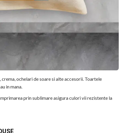
, crema, ochelari de soare si alte accesorii. Toartele
au in mana.
Imprimarea prin sublimare asigura culori vii rezistente la
ina, cumparaturi sau ca geanta de zi cu zi.
ii si detalii fidele ale ilustratiei originale. Imprimarea prin
ODUSE