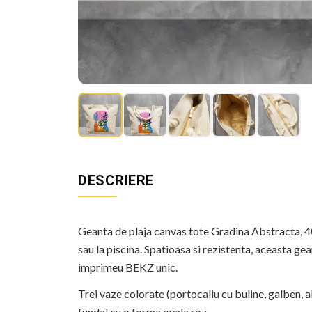
DESCRIERE
Geanta de plaja canvas tote Gradina Abstracta, 4
sau la piscina. Spatioasa si rezistenta, aceasta ge
imprimeu BEKZ unic.
Trei vaze colorate (portocaliu cu buline, galben, al
fundal cu o forma ovala roz.