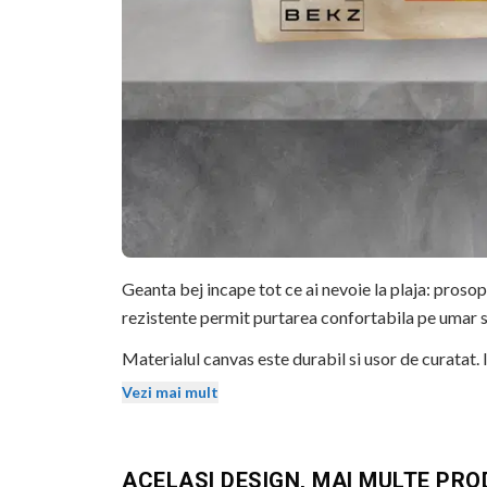
Geanta bej incape tot ce ai nevoie la plaja: prosop
rezistente permit purtarea confortabila pe umar s
Materialul canvas este durabil si usor de curatat. 
expunere la soare si la spalari repetate.
Vezi mai mult
Dimensiuni: 40x51 cm. Potrivita pentru plaja, pisc
BEKZ este un brand de calitate care asigura culori v
ACELASI DESIGN, MAI MULTE PR