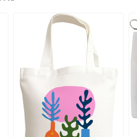
re si la expunere indelungata la lumina.