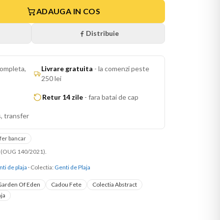
ADAUGA IN COS
Distribuie
ompleta,
Livrare gratuita
-
la comenzi peste
250 lei
Retur 14 zile
-
fara batai de cap
, transfer
fer bancar
ni (OUG 140/2021).
ti de plaja
· Colectia:
Genti de Plaja
Garden Of Eden
Cadou Fete
Colectia Abstract
aja