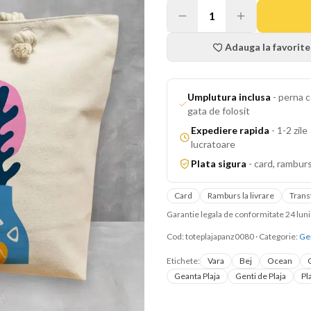
1
Adauga la favorite
Umplutura inclusa
-
perna c
gata de folosit
Expediere rapida
-
1-2 zile
lucratoare
Plata sigura
-
card, ramburs
Card
Ramburs la livrare
Trans
Garantie legala de conformitate 24 lu
Cod:
toteplajapanz0080
·
Categorie:
Gen
Etichete:
Vara
Bej
Ocean
Geanta Plaja
Genti de Plaja
Pl