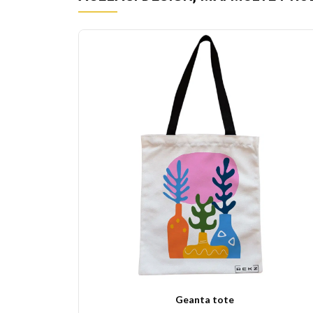
sublimare garanteaza rezistenta culorilor la spala
Geanta tote